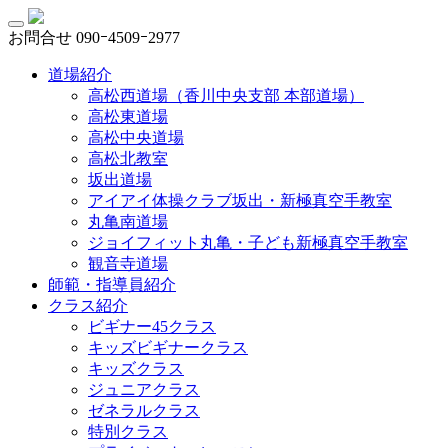
お問合せ
090ｰ4509ｰ2977
道場紹介
高松西道場（香川中央支部 本部道場）
高松東道場
高松中央道場
高松北教室
坂出道場
アイアイ体操クラブ坂出・新極真空手教室
丸亀南道場
ジョイフィット丸亀・子ども新極真空手教室
観音寺道場
師範・指導員紹介
クラス紹介
ビギナー45クラス
キッズビギナークラス
キッズクラス
ジュニアクラス
ゼネラルクラス
特別クラス