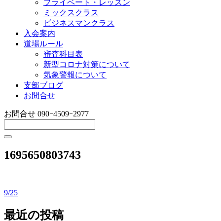
プライベート・レッスン
ミックスクラス
ビジネスマンクラス
入会案内
道場ルール
審査科目表
新型コロナ対策について
気象警報について
支部ブログ
お問合せ
お問合せ
090ｰ4509ｰ2977
1695650803743
9/25
投
稿
最近の投稿