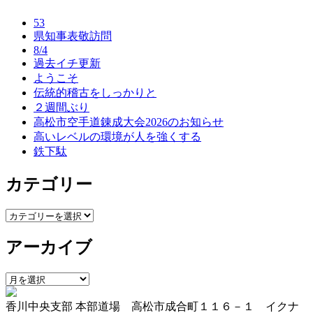
ナ
53
ビ
県知事表敬訪問
8/4
ゲ
過去イチ更新
ー
ようこそ
伝統的稽古をしっかりと
シ
２週間ぶり
ョ
高松市空手道錬成大会2026のお知らせ
高いレベルの環境が人を強くする
ン
鉄下駄
カテゴリー
カ
テ
アーカイブ
ゴ
リ
ー
ア
ー
香川中央支部 本部道場 高松市成合町１１６－１ イクナ
カ