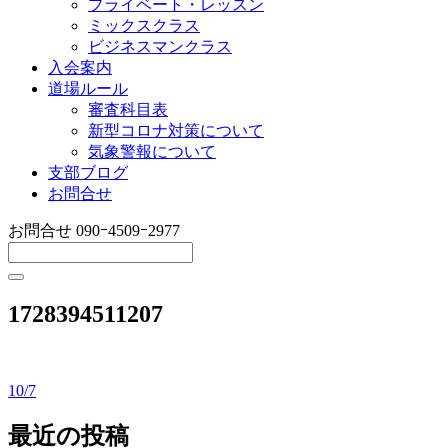
プライベート・レッスン
ミックスクラス
ビジネスマンクラス
入会案内
道場ルール
審査科目表
新型コロナ対策について
気象警報について
支部ブログ
お問合せ
お問合せ
090ｰ4509ｰ2977
1728394511207
10/7
投
稿
最近の投稿