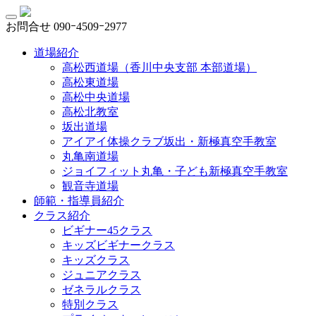
お問合せ
090ｰ4509ｰ2977
道場紹介
高松西道場（香川中央支部 本部道場）
高松東道場
高松中央道場
高松北教室
坂出道場
アイアイ体操クラブ坂出・新極真空手教室
丸亀南道場
ジョイフィット丸亀・子ども新極真空手教室
観音寺道場
師範・指導員紹介
クラス紹介
ビギナー45クラス
キッズビギナークラス
キッズクラス
ジュニアクラス
ゼネラルクラス
特別クラス