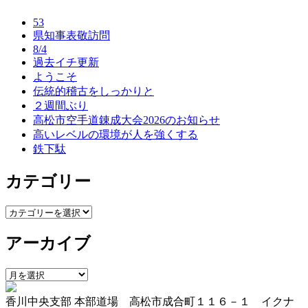
ナ
53
ビ
県知事表敬訪問
8/4
ゲ
過去イチ更新
ー
ようこそ
伝統的稽古をしっかりと
シ
２週間ぶり
ョ
高松市空手道錬成大会2026のお知らせ
高いレベルの環境が人を強くする
ン
鉄下駄
カテゴリー
カ
テ
アーカイブ
ゴ
リ
ー
ア
ー
香川中央支部 本部道場 高松市成合町１１６－１ イクナ
カ