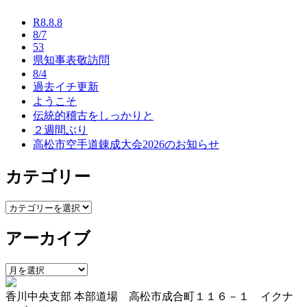
ナ
R8.8.8
ビ
8/7
53
ゲ
県知事表敬訪問
ー
8/4
過去イチ更新
シ
ようこそ
伝統的稽古をしっかりと
ョ
２週間ぶり
ン
高松市空手道錬成大会2026のお知らせ
カテゴリー
カ
テ
アーカイブ
ゴ
リ
ー
ア
ー
香川中央支部 本部道場 高松市成合町１１６－１ イクナ
カ