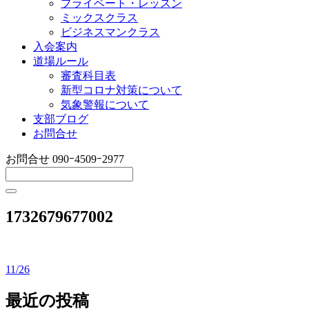
プライベート・レッスン
ミックスクラス
ビジネスマンクラス
入会案内
道場ルール
審査科目表
新型コロナ対策について
気象警報について
支部ブログ
お問合せ
お問合せ
090ｰ4509ｰ2977
1732679677002
11/26
投
稿
最近の投稿