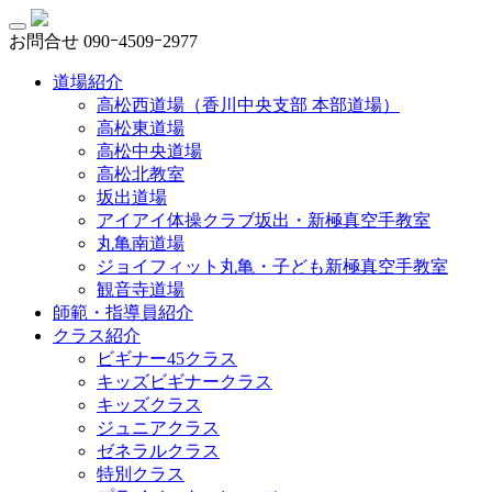
お問合せ
090ｰ4509ｰ2977
道場紹介
高松西道場（香川中央支部 本部道場）
高松東道場
高松中央道場
高松北教室
坂出道場
アイアイ体操クラブ坂出・新極真空手教室
丸亀南道場
ジョイフィット丸亀・子ども新極真空手教室
観音寺道場
師範・指導員紹介
クラス紹介
ビギナー45クラス
キッズビギナークラス
キッズクラス
ジュニアクラス
ゼネラルクラス
特別クラス