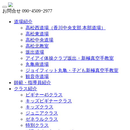
お問合せ
090ｰ4509ｰ2977
道場紹介
高松西道場（香川中央支部 本部道場）
高松東道場
高松中央道場
高松北教室
坂出道場
アイアイ体操クラブ坂出・新極真空手教室
丸亀南道場
ジョイフィット丸亀・子ども新極真空手教室
観音寺道場
師範・指導員紹介
クラス紹介
ビギナー45クラス
キッズビギナークラス
キッズクラス
ジュニアクラス
ゼネラルクラス
特別クラス