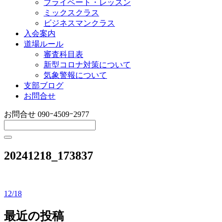
プライベート・レッスン
ミックスクラス
ビジネスマンクラス
入会案内
道場ルール
審査科目表
新型コロナ対策について
気象警報について
支部ブログ
お問合せ
お問合せ
090ｰ4509ｰ2977
20241218_173837
12/18
投
稿
最近の投稿