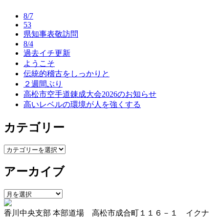
ナ
8/7
ビ
53
県知事表敬訪問
ゲ
8/4
ー
過去イチ更新
ようこそ
シ
伝統的稽古をしっかりと
ョ
２週間ぶり
高松市空手道錬成大会2026のお知らせ
ン
高いレベルの環境が人を強くする
カテゴリー
カ
テ
アーカイブ
ゴ
リ
ー
ア
ー
香川中央支部 本部道場 高松市成合町１１６－１ イクナ
カ