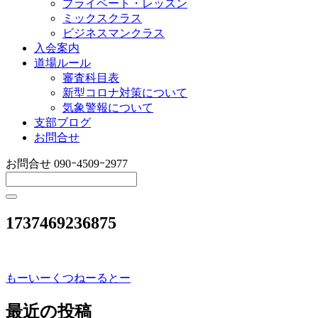
プライベート・レッスン
ミックスクラス
ビジネスマンクラス
入会案内
道場ルール
審査科目表
新型コロナ対策について
気象警報について
支部ブログ
お問合せ
お問合せ
090ｰ4509ｰ2977
1737469236875
もーいーくつねーるとー
投
稿
最近の投稿