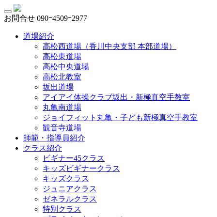
お問合せ
090ｰ4509ｰ2977
道場紹介
高松西道場（香川中央支部 本部道場）
高松東道場
高松中央道場
高松北教室
坂出道場
アイアイ体操クラブ坂出・新極真空手教室
丸亀南道場
ジョイフィット丸亀・子ども新極真空手教室
観音寺道場
師範・指導員紹介
クラス紹介
ビギナー45クラス
キッズビギナークラス
キッズクラス
ジュニアクラス
ゼネラルクラス
特別クラス