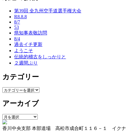
ナ
第39回 全九州空手道選手権大会
ビ
R8.8.8
ゲ
8/7
53
ー
県知事表敬訪問
8/4
シ
過去イチ更新
ョ
ようこそ
伝統的稽古をしっかりと
ン
２週間ぶり
カテゴリー
カ
テ
アーカイブ
ゴ
リ
ー
ア
ー
香川中央支部 本部道場 高松市成合町１１６－１ イクナ
カ