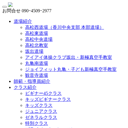
お問合せ
090ｰ4509ｰ2977
道場紹介
高松西道場（香川中央支部 本部道場）
高松東道場
高松中央道場
高松北教室
坂出道場
アイアイ体操クラブ坂出・新極真空手教室
丸亀南道場
ジョイフィット丸亀・子ども新極真空手教室
観音寺道場
師範・指導員紹介
クラス紹介
ビギナー45クラス
キッズビギナークラス
キッズクラス
ジュニアクラス
ゼネラルクラス
特別クラス