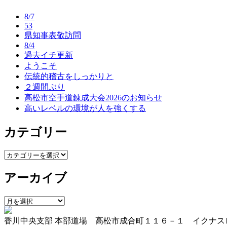
ナ
8/7
ビ
53
県知事表敬訪問
ゲ
8/4
ー
過去イチ更新
ようこそ
シ
伝統的稽古をしっかりと
ョ
２週間ぶり
高松市空手道錬成大会2026のお知らせ
ン
高いレベルの環境が人を強くする
カテゴリー
カ
テ
アーカイブ
ゴ
リ
ー
ア
ー
香川中央支部 本部道場 高松市成合町１１６－１ イクナス
カ