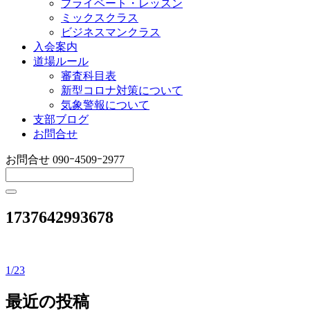
プライベート・レッスン
ミックスクラス
ビジネスマンクラス
入会案内
道場ルール
審査科目表
新型コロナ対策について
気象警報について
支部ブログ
お問合せ
お問合せ
090ｰ4509ｰ2977
1737642993678
1/23
投
稿
最近の投稿