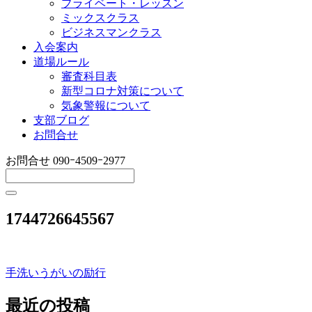
プライベート・レッスン
ミックスクラス
ビジネスマンクラス
入会案内
道場ルール
審査科目表
新型コロナ対策について
気象警報について
支部ブログ
お問合せ
お問合せ
090ｰ4509ｰ2977
1744726645567
手洗いうがいの励行
投
稿
最近の投稿