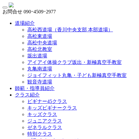
お問合せ
090ｰ4509ｰ2977
道場紹介
高松西道場（香川中央支部 本部道場）
高松東道場
高松中央道場
高松北教室
坂出道場
アイアイ体操クラブ坂出・新極真空手教室
丸亀南道場
ジョイフィット丸亀・子ども新極真空手教室
観音寺道場
師範・指導員紹介
クラス紹介
ビギナー45クラス
キッズビギナークラス
キッズクラス
ジュニアクラス
ゼネラルクラス
特別クラス