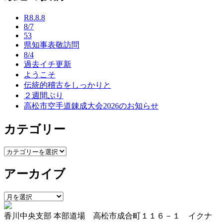
ナ
R8.8.8
ビ
8/7
53
ゲ
県知事表敬訪問
ー
8/4
過去イチ更新
シ
ようこそ
ョ
伝統的稽古をしっかりと
２週間ぶり
ン
高松市空手道錬成大会2026のお知らせ
カテゴリー
カ
テ
アーカイブ
ゴ
リ
ー
ア
ー
香川中央支部 本部道場 高松市成合町１１６－１ イクナ
カ