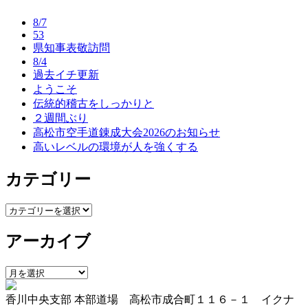
ナ
8/7
ビ
53
県知事表敬訪問
ゲ
8/4
ー
過去イチ更新
ようこそ
シ
伝統的稽古をしっかりと
ョ
２週間ぶり
高松市空手道錬成大会2026のお知らせ
ン
高いレベルの環境が人を強くする
カテゴリー
カ
テ
アーカイブ
ゴ
リ
ー
ア
ー
香川中央支部 本部道場 高松市成合町１１６－１ イクナ
カ