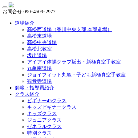
お問合せ
090ｰ4509ｰ2977
道場紹介
高松西道場（香川中央支部 本部道場）
高松東道場
高松中央道場
高松北教室
坂出道場
アイアイ体操クラブ坂出・新極真空手教室
丸亀南道場
ジョイフィット丸亀・子ども新極真空手教室
観音寺道場
師範・指導員紹介
クラス紹介
ビギナー45クラス
キッズビギナークラス
キッズクラス
ジュニアクラス
ゼネラルクラス
特別クラス