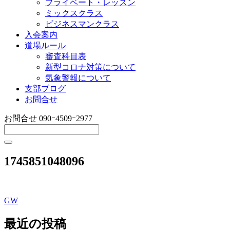
プライベート・レッスン
ミックスクラス
ビジネスマンクラス
入会案内
道場ルール
審査科目表
新型コロナ対策について
気象警報について
支部ブログ
お問合せ
お問合せ
090ｰ4509ｰ2977
1745851048096
GW
投
稿
最近の投稿