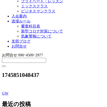
プライベート・レッスン
ミックスクラス
ビジネスマンクラス
入会案内
道場ルール
審査科目表
新型コロナ対策について
気象警報について
支部ブログ
お問合せ
お問合せ
090ｰ4509ｰ2977
1745851048437
GW
投
稿
最近の投稿