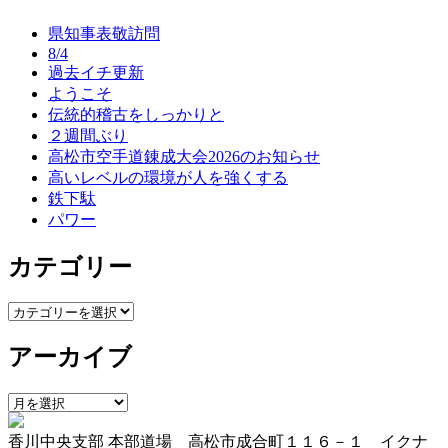
ナ
県知事表敬訪問
ビ
8/4
過去イチ更新
ゲ
ようこそ
ー
伝統的稽古をしっかりと
２週間ぶり
シ
高松市空手道錬成大会2026のお知らせ
ョ
高いレベルの環境が人を強くする
鉄下駄
ン
パワー
カテゴリー
カ
テ
アーカイブ
ゴ
リ
ー
ア
ー
香川中央支部 本部道場 高松市成合町１１６－１ イクナ
カ