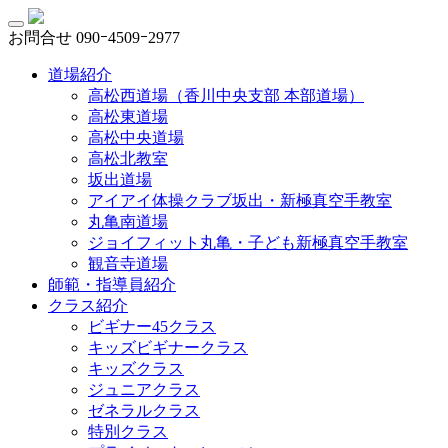
お問合せ
090ｰ4509ｰ2977
道場紹介
高松西道場（香川中央支部 本部道場）
高松東道場
高松中央道場
高松北教室
坂出道場
アイアイ体操クラブ坂出・新極真空手教室
丸亀南道場
ジョイフィット丸亀・子ども新極真空手教室
観音寺道場
師範・指導員紹介
クラス紹介
ビギナー45クラス
キッズビギナークラス
キッズクラス
ジュニアクラス
ゼネラルクラス
特別クラス