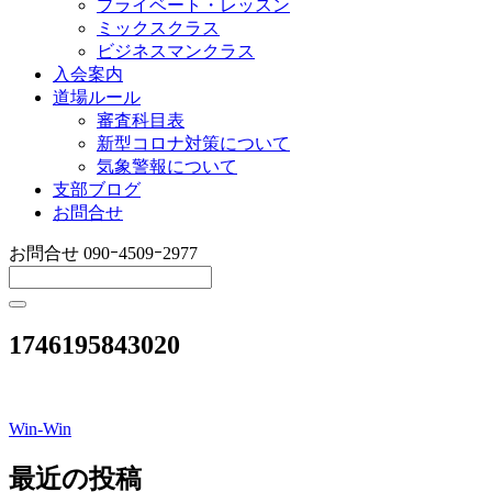
プライベート・レッスン
ミックスクラス
ビジネスマンクラス
入会案内
道場ルール
審査科目表
新型コロナ対策について
気象警報について
支部ブログ
お問合せ
お問合せ
090ｰ4509ｰ2977
1746195843020
Win-Win
投
稿
最近の投稿