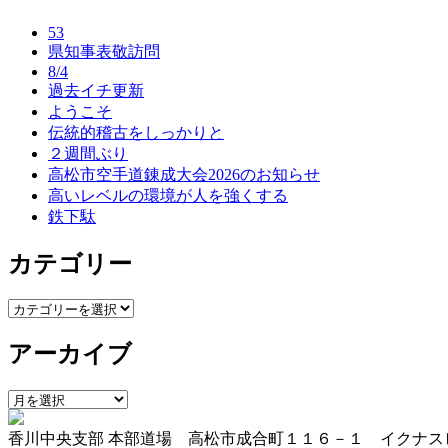
ナ
53
ビ
県知事表敬訪問
8/4
ゲ
過去イチ更新
ー
ようこそ
伝統的稽古をしっかりと
シ
２週間ぶり
ョ
高松市空手道錬成大会2026のお知らせ
高いレベルの環境が人を強くする
ン
鉄下駄
カテゴリー
カ
テ
アーカイブ
ゴ
リ
ー
ア
ー
香川中央支部 本部道場 高松市成合町１１６－１ イクナス
カ