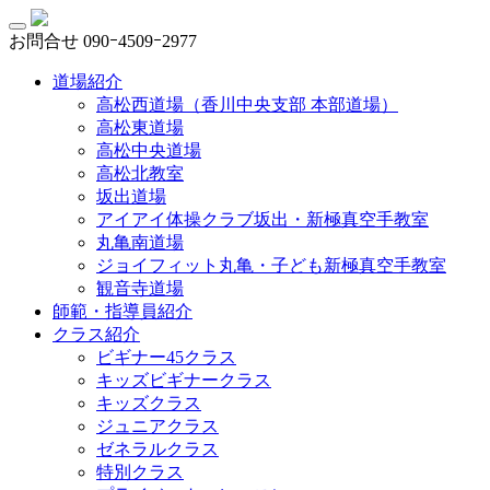
お問合せ
090ｰ4509ｰ2977
道場紹介
高松西道場（香川中央支部 本部道場）
高松東道場
高松中央道場
高松北教室
坂出道場
アイアイ体操クラブ坂出・新極真空手教室
丸亀南道場
ジョイフィット丸亀・子ども新極真空手教室
観音寺道場
師範・指導員紹介
クラス紹介
ビギナー45クラス
キッズビギナークラス
キッズクラス
ジュニアクラス
ゼネラルクラス
特別クラス