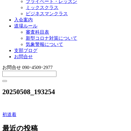
プライベート・レッスン
ミックスクラス
ビジネスマンクラス
入会案内
道場ルール
審査科目表
新型コロナ対策について
気象警報について
支部ブログ
お問合せ
お問合せ
090ｰ4509ｰ2977
20250508_193254
初道着
投
稿
最近の投稿