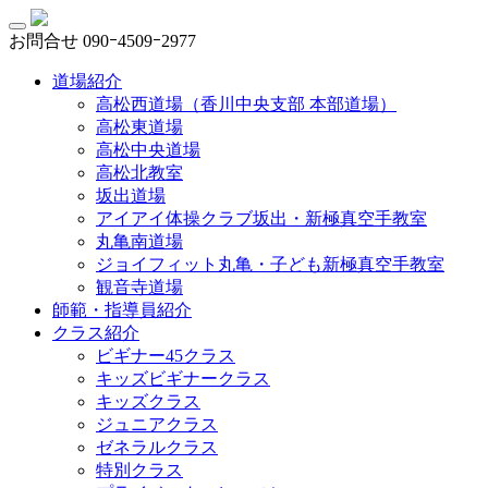
お問合せ
090ｰ4509ｰ2977
道場紹介
高松西道場（香川中央支部 本部道場）
高松東道場
高松中央道場
高松北教室
坂出道場
アイアイ体操クラブ坂出・新極真空手教室
丸亀南道場
ジョイフィット丸亀・子ども新極真空手教室
観音寺道場
師範・指導員紹介
クラス紹介
ビギナー45クラス
キッズビギナークラス
キッズクラス
ジュニアクラス
ゼネラルクラス
特別クラス