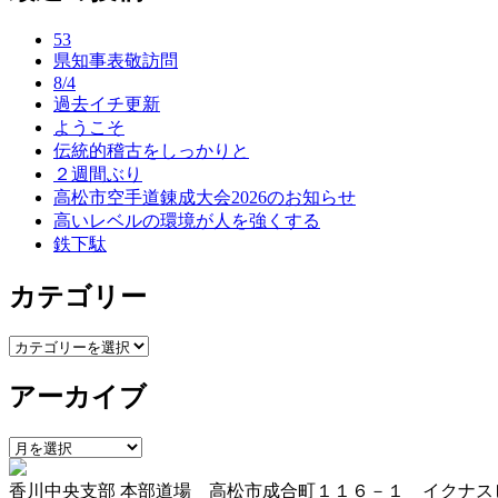
ナ
53
ビ
県知事表敬訪問
ゲ
8/4
過去イチ更新
ー
ようこそ
伝統的稽古をしっかりと
シ
２週間ぶり
ョ
高松市空手道錬成大会2026のお知らせ
高いレベルの環境が人を強くする
ン
鉄下駄
カテゴリー
カ
テ
アーカイブ
ゴ
リ
ー
ア
ー
香川中央支部 本部道場 高松市成合町１１６－１ イクナス
カ