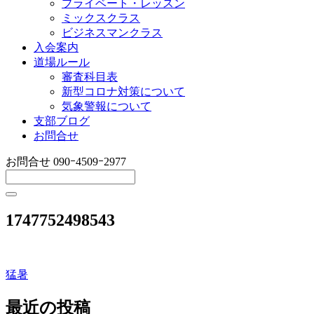
プライベート・レッスン
ミックスクラス
ビジネスマンクラス
入会案内
道場ルール
審査科目表
新型コロナ対策について
気象警報について
支部ブログ
お問合せ
お問合せ
090ｰ4509ｰ2977
1747752498543
猛暑
投
稿
最近の投稿