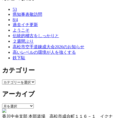
ナ
53
ビ
県知事表敬訪問
ゲ
8/4
過去イチ更新
ー
ようこそ
伝統的稽古をしっかりと
シ
２週間ぶり
ョ
高松市空手道錬成大会2026のお知らせ
高いレベルの環境が人を強くする
ン
鉄下駄
カテゴリー
カ
テ
アーカイブ
ゴ
リ
ー
ア
ー
香川中央支部 本部道場 高松市成合町１１６－１ イクナ
カ