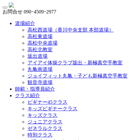
お問合せ
090ｰ4509ｰ2977
道場紹介
高松西道場（香川中央支部 本部道場）
高松東道場
高松中央道場
高松北教室
坂出道場
アイアイ体操クラブ坂出・新極真空手教室
丸亀南道場
ジョイフィット丸亀・子ども新極真空手教室
観音寺道場
師範・指導員紹介
クラス紹介
ビギナー45クラス
キッズビギナークラス
キッズクラス
ジュニアクラス
ゼネラルクラス
特別クラス