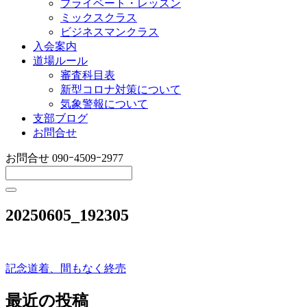
プライベート・レッスン
ミックスクラス
ビジネスマンクラス
入会案内
道場ルール
審査科目表
新型コロナ対策について
気象警報について
支部ブログ
お問合せ
お問合せ
090ｰ4509ｰ2977
20250605_192305
記念道着、間もなく終売
投
稿
最近の投稿