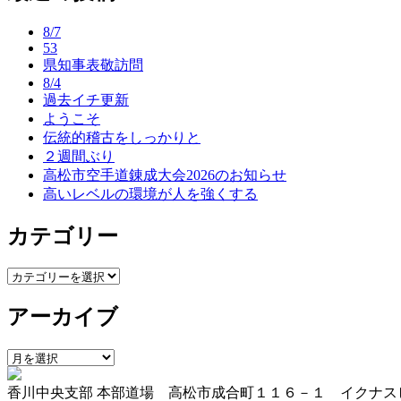
ナ
8/7
ビ
53
県知事表敬訪問
ゲ
8/4
ー
過去イチ更新
ようこそ
シ
伝統的稽古をしっかりと
ョ
２週間ぶり
高松市空手道錬成大会2026のお知らせ
ン
高いレベルの環境が人を強くする
カテゴリー
カ
テ
アーカイブ
ゴ
リ
ー
ア
ー
香川中央支部 本部道場 高松市成合町１１６－１ イクナス
カ