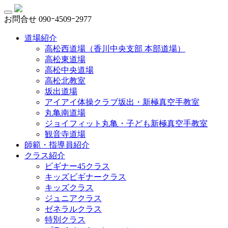
お問合せ
090ｰ4509ｰ2977
道場紹介
高松西道場（香川中央支部 本部道場）
高松東道場
高松中央道場
高松北教室
坂出道場
アイアイ体操クラブ坂出・新極真空手教室
丸亀南道場
ジョイフィット丸亀・子ども新極真空手教室
観音寺道場
師範・指導員紹介
クラス紹介
ビギナー45クラス
キッズビギナークラス
キッズクラス
ジュニアクラス
ゼネラルクラス
特別クラス