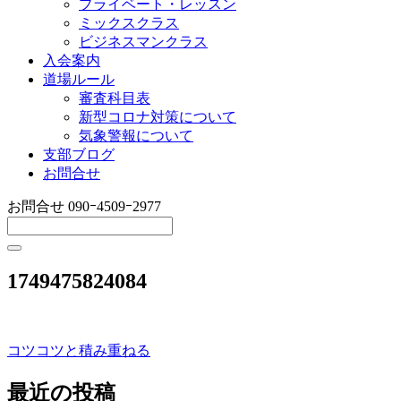
プライベート・レッスン
ミックスクラス
ビジネスマンクラス
入会案内
道場ルール
審査科目表
新型コロナ対策について
気象警報について
支部ブログ
お問合せ
お問合せ
090ｰ4509ｰ2977
1749475824084
コツコツと積み重ねる
投
稿
最近の投稿