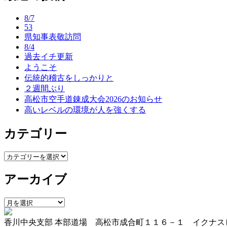
ナ
8/7
ビ
53
県知事表敬訪問
ゲ
8/4
ー
過去イチ更新
ようこそ
シ
伝統的稽古をしっかりと
ョ
２週間ぶり
高松市空手道錬成大会2026のお知らせ
ン
高いレベルの環境が人を強くする
カテゴリー
カ
テ
アーカイブ
ゴ
リ
ー
ア
ー
香川中央支部 本部道場 高松市成合町１１６－１ イクナス
カ