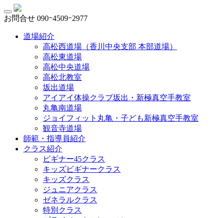
お問合せ
090ｰ4509ｰ2977
道場紹介
高松西道場（香川中央支部 本部道場）
高松東道場
高松中央道場
高松北教室
坂出道場
アイアイ体操クラブ坂出・新極真空手教室
丸亀南道場
ジョイフィット丸亀・子ども新極真空手教室
観音寺道場
師範・指導員紹介
クラス紹介
ビギナー45クラス
キッズビギナークラス
キッズクラス
ジュニアクラス
ゼネラルクラス
特別クラス