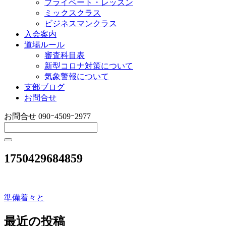
プライベート・レッスン
ミックスクラス
ビジネスマンクラス
入会案内
道場ルール
審査科目表
新型コロナ対策について
気象警報について
支部ブログ
お問合せ
お問合せ
090ｰ4509ｰ2977
1750429684859
準備着々と
投
稿
最近の投稿