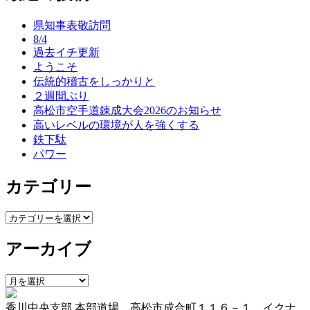
ナ
県知事表敬訪問
ビ
8/4
ゲ
過去イチ更新
ようこそ
ー
伝統的稽古をしっかりと
シ
２週間ぶり
高松市空手道錬成大会2026のお知らせ
ョ
高いレベルの環境が人を強くする
ン
鉄下駄
パワー
カテゴリー
カ
テ
アーカイブ
ゴ
リ
ー
ア
ー
香川中央支部 本部道場 高松市成合町１１６－１ イクナ
カ