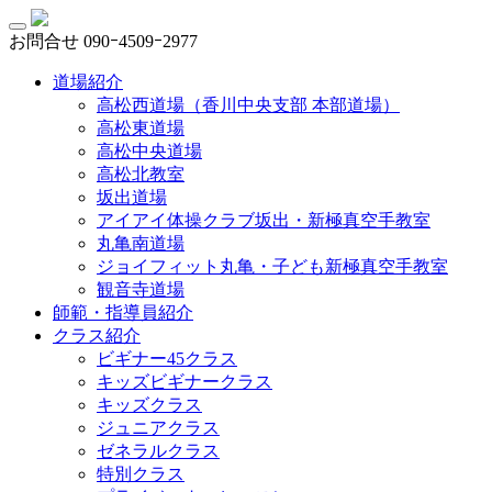
お問合せ
090ｰ4509ｰ2977
道場紹介
高松西道場（香川中央支部 本部道場）
高松東道場
高松中央道場
高松北教室
坂出道場
アイアイ体操クラブ坂出・新極真空手教室
丸亀南道場
ジョイフィット丸亀・子ども新極真空手教室
観音寺道場
師範・指導員紹介
クラス紹介
ビギナー45クラス
キッズビギナークラス
キッズクラス
ジュニアクラス
ゼネラルクラス
特別クラス