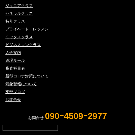
ジュニアクラス
ゼネラルクラス
特別クラス
プライベート・レッスン
ミックスクラス
ビジネスマンクラス
入会案内
道場ルール
審査科目表
新型コロナ対策について
気象警報について
支部ブログ
お問合せ
090ｰ4509ｰ2977
お問合せ