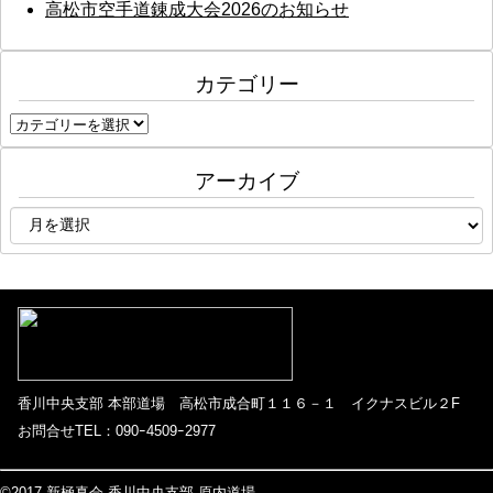
高松市空手道錬成大会2026のお知らせ
カテゴリー
カ
テ
ゴ
アーカイブ
リ
ア
ー
ー
カ
イ
ブ
香川中央支部 本部道場 高松市成合町１１６－１ イクナスビル２F
お問合せTEL：090ｰ4509ｰ2977
©2017 新極真会 香川中央支部 原内道場