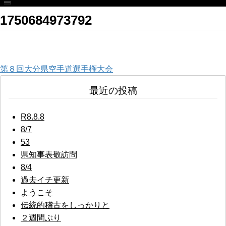
1750684973792
投
第８回大分県空手道選手権大会
稿
最近の投稿
ナ
R8.8.8
ビ
8/7
53
ゲ
県知事表敬訪問
ー
8/4
過去イチ更新
シ
ようこそ
ョ
伝統的稽古をしっかりと
２週間ぶり
ン