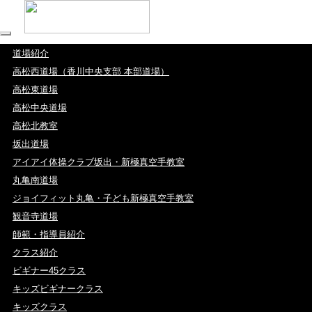
道場紹介
高松西道場（香川中央支部 本部道場）
高松東道場
高松中央道場
高松北教室
坂出道場
アイアイ体操クラブ坂出・新極真空手教室
丸亀南道場
ジョイフィット丸亀・子ども新極真空手教室
観音寺道場
師範・指導員紹介
クラス紹介
ビギナー45クラス
キッズビギナークラス
キッズクラス