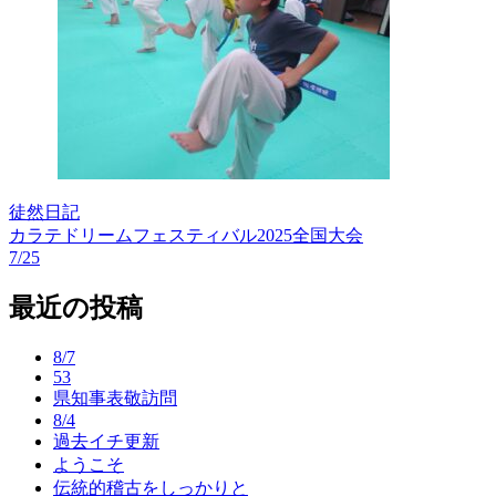
徒然日記
カラテドリームフェスティバル2025全国大会
投
7/25
稿
最近の投稿
ナ
ビ
8/7
53
ゲ
県知事表敬訪問
ー
8/4
過去イチ更新
シ
ようこそ
ョ
伝統的稽古をしっかりと