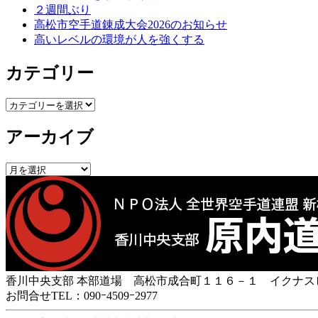
２週間ぶり
ン
高松市空手道錬成大会2026のお知らせ
高いレベルの環境が人を強くする
カテゴリー
カ
テ
アーカイブ
ゴ
リ
ー
ア
ー
カ
イ
ブ
香川中央支部 本部道場 高松市成合町１１６－１ イクナス
お問合せTEL：090ｰ4509ｰ2977