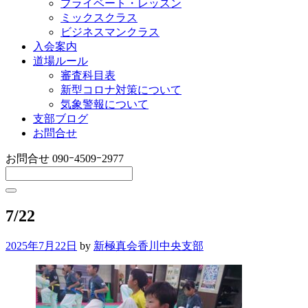
プライベート・レッスン
ミックスクラス
ビジネスマンクラス
入会案内
道場ルール
審査科目表
新型コロナ対策について
気象警報について
支部ブログ
お問合せ
お問合せ
090ｰ4509ｰ2977
7/22
2025年7月22日
by
新極真会香川中央支部