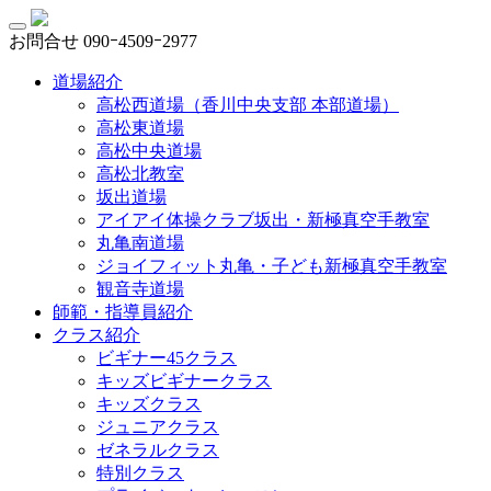
お問合せ
090ｰ4509ｰ2977
道場紹介
高松西道場（香川中央支部 本部道場）
高松東道場
高松中央道場
高松北教室
坂出道場
アイアイ体操クラブ坂出・新極真空手教室
丸亀南道場
ジョイフィット丸亀・子ども新極真空手教室
観音寺道場
師範・指導員紹介
クラス紹介
ビギナー45クラス
キッズビギナークラス
キッズクラス
ジュニアクラス
ゼネラルクラス
特別クラス