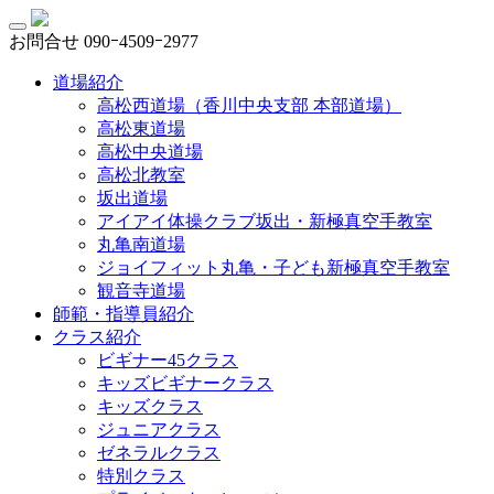
お問合せ
090ｰ4509ｰ2977
道場紹介
高松西道場（香川中央支部 本部道場）
高松東道場
高松中央道場
高松北教室
坂出道場
アイアイ体操クラブ坂出・新極真空手教室
丸亀南道場
ジョイフィット丸亀・子ども新極真空手教室
観音寺道場
師範・指導員紹介
クラス紹介
ビギナー45クラス
キッズビギナークラス
キッズクラス
ジュニアクラス
ゼネラルクラス
特別クラス