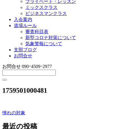
プライベート・レッスン
ミックスクラス
ビジネスマンクラス
入会案内
道場ルール
審査科目表
新型コロナ対策について
気象警報について
支部ブログ
お問合せ
お問合せ
090ｰ4509ｰ2977
1759501000481
憧れの対象
投
稿
最近の投稿