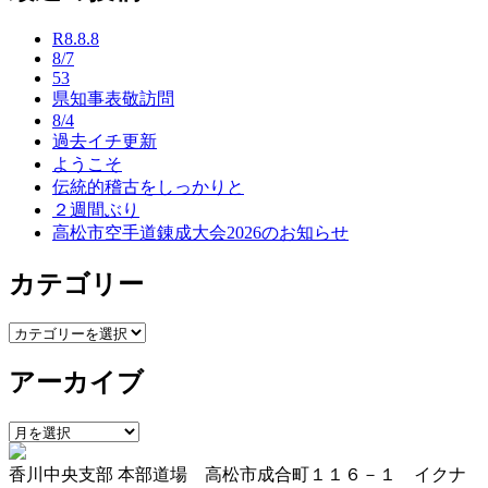
ナ
R8.8.8
ビ
8/7
53
ゲ
県知事表敬訪問
ー
8/4
過去イチ更新
シ
ようこそ
ョ
伝統的稽古をしっかりと
２週間ぶり
ン
高松市空手道錬成大会2026のお知らせ
カテゴリー
カ
テ
アーカイブ
ゴ
リ
ー
ア
ー
香川中央支部 本部道場 高松市成合町１１６－１ イクナ
カ