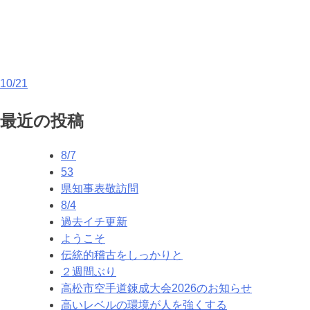
投
10/21
稿
最近の投稿
ナ
8/7
ビ
53
ゲ
県知事表敬訪問
8/4
ー
過去イチ更新
シ
ようこそ
伝統的稽古をしっかりと
ョ
２週間ぶり
ン
高松市空手道錬成大会2026のお知らせ
高いレベルの環境が人を強くする