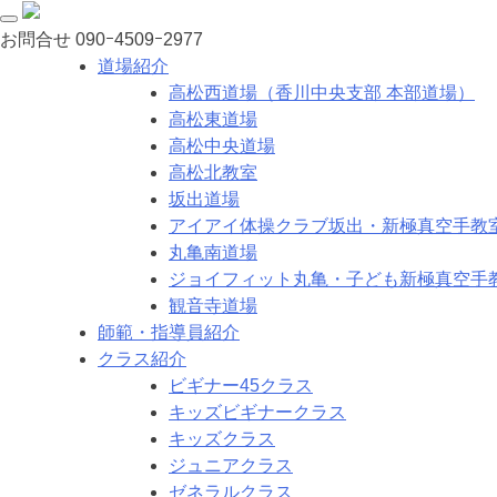
お問合せ
090ｰ4509ｰ2977
道場紹介
高松西道場（香川中央支部 本部道場）
高松東道場
高松中央道場
高松北教室
坂出道場
アイアイ体操クラブ坂出・新極真空手教
丸亀南道場
ジョイフィット丸亀・子ども新極真空手
観音寺道場
師範・指導員紹介
クラス紹介
ビギナー45クラス
キッズビギナークラス
キッズクラス
ジュニアクラス
ゼネラルクラス