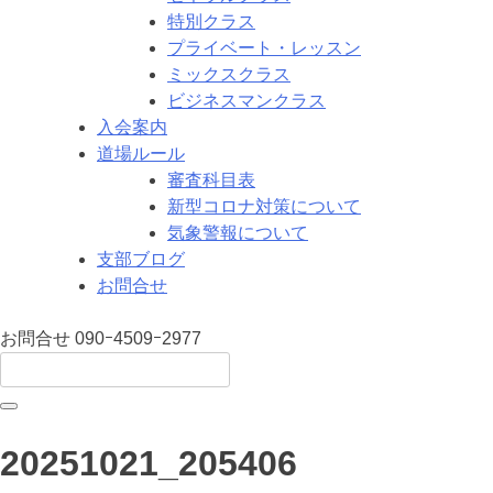
特別クラス
プライベート・レッスン
ミックスクラス
ビジネスマンクラス
入会案内
道場ルール
審査科目表
新型コロナ対策について
気象警報について
支部ブログ
お問合せ
お問合せ
090ｰ4509ｰ2977
20251021_205406