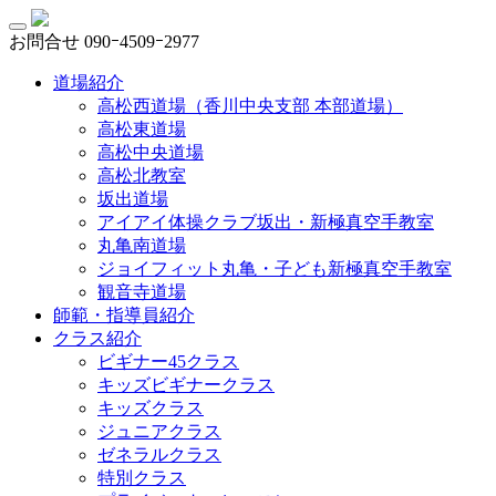
お問合せ
090ｰ4509ｰ2977
道場紹介
高松西道場（香川中央支部 本部道場）
高松東道場
高松中央道場
高松北教室
坂出道場
アイアイ体操クラブ坂出・新極真空手教室
丸亀南道場
ジョイフィット丸亀・子ども新極真空手教室
観音寺道場
師範・指導員紹介
クラス紹介
ビギナー45クラス
キッズビギナークラス
キッズクラス
ジュニアクラス
ゼネラルクラス
特別クラス