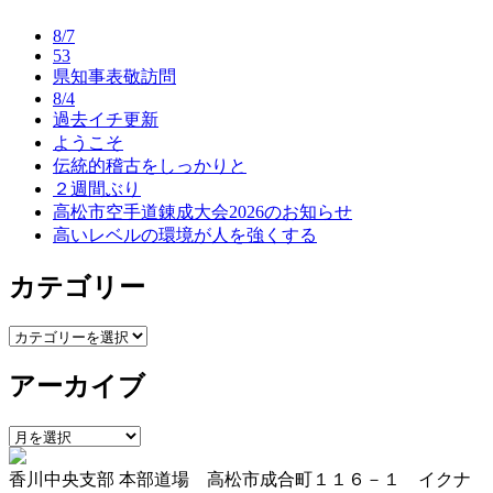
ナ
8/7
ビ
53
県知事表敬訪問
ゲ
8/4
ー
過去イチ更新
ようこそ
シ
伝統的稽古をしっかりと
ョ
２週間ぶり
高松市空手道錬成大会2026のお知らせ
ン
高いレベルの環境が人を強くする
カテゴリー
カ
テ
アーカイブ
ゴ
リ
ー
ア
ー
香川中央支部 本部道場 高松市成合町１１６－１ イクナ
カ