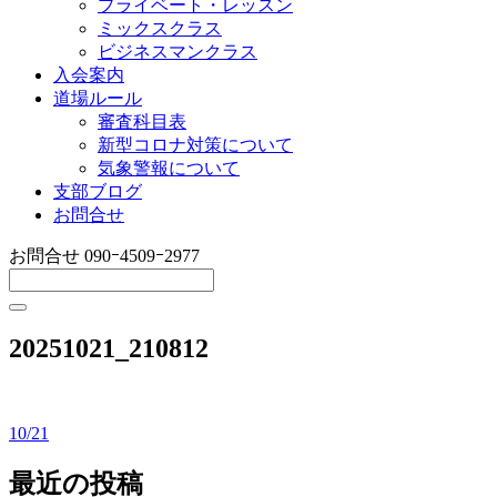
プライベート・レッスン
ミックスクラス
ビジネスマンクラス
入会案内
道場ルール
審査科目表
新型コロナ対策について
気象警報について
支部ブログ
お問合せ
お問合せ
090ｰ4509ｰ2977
20251021_210812
10/21
投
稿
最近の投稿