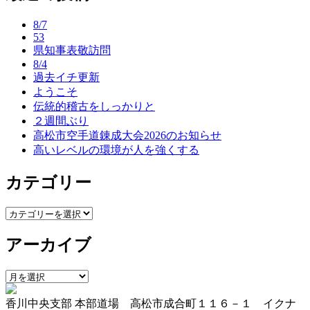
ナ
8/7
ビ
53
県知事表敬訪問
ゲ
8/4
ー
過去イチ更新
ようこそ
シ
伝統的稽古をしっかりと
ョ
２週間ぶり
高松市空手道錬成大会2026のお知らせ
ン
高いレベルの環境が人を強くする
カテゴリー
カ
テ
アーカイブ
ゴ
リ
ー
ア
ー
香川中央支部 本部道場 高松市成合町１１６－１ イクナ
カ