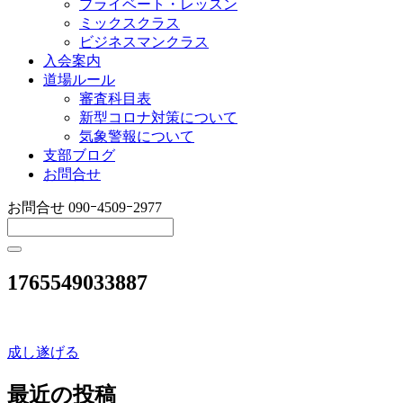
プライベート・レッスン
ミックスクラス
ビジネスマンクラス
入会案内
道場ルール
審査科目表
新型コロナ対策について
気象警報について
支部ブログ
お問合せ
お問合せ
090ｰ4509ｰ2977
1765549033887
成し遂げる
投
稿
最近の投稿