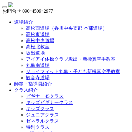
お問合せ
090ｰ4509ｰ2977
道場紹介
高松西道場（香川中央支部 本部道場）
高松東道場
高松中央道場
高松北教室
坂出道場
アイアイ体操クラブ坂出・新極真空手教室
丸亀南道場
ジョイフィット丸亀・子ども新極真空手教室
観音寺道場
師範・指導員紹介
クラス紹介
ビギナー45クラス
キッズビギナークラス
キッズクラス
ジュニアクラス
ゼネラルクラス
特別クラス