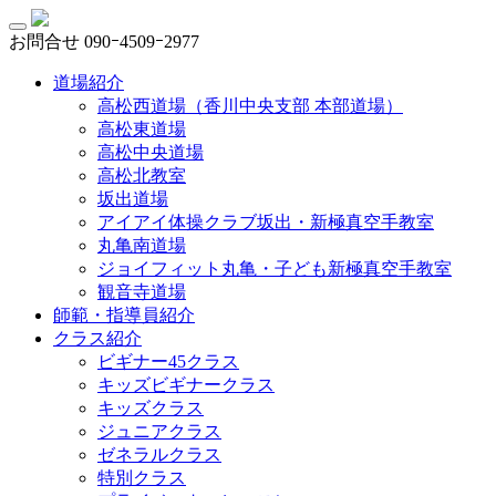
お問合せ
090ｰ4509ｰ2977
道場紹介
高松西道場（香川中央支部 本部道場）
高松東道場
高松中央道場
高松北教室
坂出道場
アイアイ体操クラブ坂出・新極真空手教室
丸亀南道場
ジョイフィット丸亀・子ども新極真空手教室
観音寺道場
師範・指導員紹介
クラス紹介
ビギナー45クラス
キッズビギナークラス
キッズクラス
ジュニアクラス
ゼネラルクラス
特別クラス