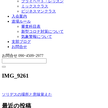
プライベート・レッスン
ミックスクラス
ビジネスマンクラス
入会案内
道場ルール
審査科目表
新型コロナ対策について
気象警報について
支部ブログ
お問合せ
お問合せ
090ｰ4509ｰ2977
IMG_9261
ソリデスの場所と意味覚えた
投
稿
最近の投稿