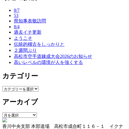
ナ
8/7
ビ
53
県知事表敬訪問
ゲ
8/4
ー
過去イチ更新
ようこそ
シ
伝統的稽古をしっかりと
ョ
２週間ぶり
高松市空手道錬成大会2026のお知らせ
ン
高いレベルの環境が人を強くする
カテゴリー
カ
テ
アーカイブ
ゴ
リ
ー
ア
ー
香川中央支部 本部道場 高松市成合町１１６－１ イクナ
カ