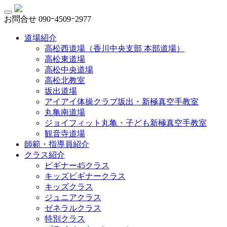
お問合せ
090ｰ4509ｰ2977
道場紹介
高松西道場（香川中央支部 本部道場）
高松東道場
高松中央道場
高松北教室
坂出道場
アイアイ体操クラブ坂出・新極真空手教室
丸亀南道場
ジョイフィット丸亀・子ども新極真空手教室
観音寺道場
師範・指導員紹介
クラス紹介
ビギナー45クラス
キッズビギナークラス
キッズクラス
ジュニアクラス
ゼネラルクラス
特別クラス