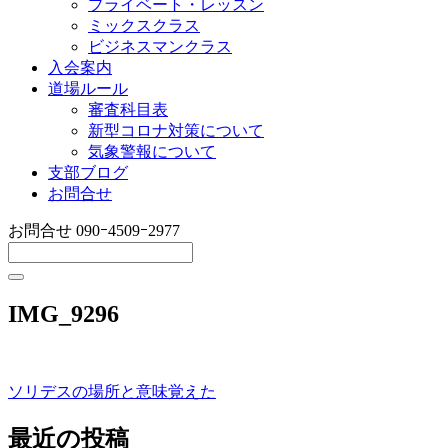
プライベート・レッスン
ミックスクラス
ビジネスマンクラス
入会案内
道場ルール
審査科目表
新型コロナ対策について
気象警報について
支部ブログ
お問合せ
お問合せ
090ｰ4509ｰ2977
IMG_9296
ソリデスの場所と意味覚えた
投
稿
最近の投稿