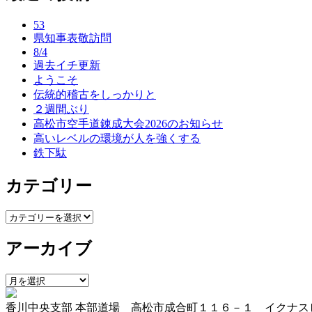
ナ
53
ビ
県知事表敬訪問
ゲ
8/4
過去イチ更新
ー
ようこそ
伝統的稽古をしっかりと
シ
２週間ぶり
ョ
高松市空手道錬成大会2026のお知らせ
高いレベルの環境が人を強くする
ン
鉄下駄
カテゴリー
カ
テ
アーカイブ
ゴ
リ
ー
ア
ー
香川中央支部 本部道場 高松市成合町１１６－１ イクナス
カ