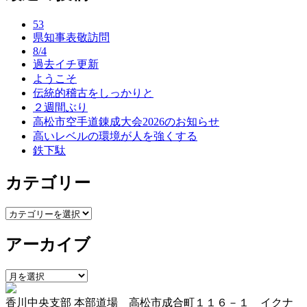
ナ
53
ビ
県知事表敬訪問
ゲ
8/4
過去イチ更新
ー
ようこそ
伝統的稽古をしっかりと
シ
２週間ぶり
ョ
高松市空手道錬成大会2026のお知らせ
高いレベルの環境が人を強くする
ン
鉄下駄
カテゴリー
カ
テ
アーカイブ
ゴ
リ
ー
ア
ー
香川中央支部 本部道場 高松市成合町１１６－１ イクナ
カ