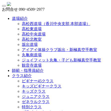
お問合せ
090ｰ4509ｰ2977
道場紹介
高松西道場（香川中央支部 本部道場）
高松東道場
高松中央道場
高松北教室
坂出道場
アイアイ体操クラブ坂出・新極真空手教室
丸亀南道場
ジョイフィット丸亀・子ども新極真空手教室
観音寺道場
師範・指導員紹介
クラス紹介
ビギナー45クラス
キッズビギナークラス
キッズクラス
ジュニアクラス
ゼネラルクラス
特別クラス