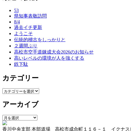
ナ
53
ビ
県知事表敬訪問
ゲ
8/4
過去イチ更新
ー
ようこそ
伝統的稽古をしっかりと
シ
２週間ぶり
ョ
高松市空手道錬成大会2026のお知らせ
高いレベルの環境が人を強くする
ン
鉄下駄
カテゴリー
カ
テ
アーカイブ
ゴ
リ
ー
ア
ー
香川中央支部 本部道場 高松市成合町１１６－１ イクナス
カ