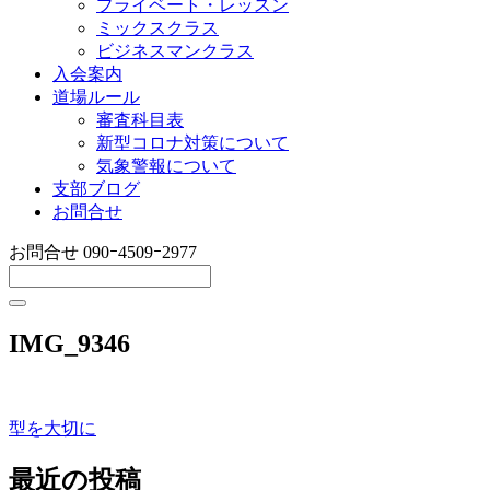
プライベート・レッスン
ミックスクラス
ビジネスマンクラス
入会案内
道場ルール
審査科目表
新型コロナ対策について
気象警報について
支部ブログ
お問合せ
お問合せ
090ｰ4509ｰ2977
IMG_9346
型を大切に
投
稿
最近の投稿