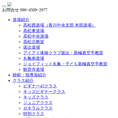
お問合せ
090ｰ4509ｰ2977
道場紹介
高松西道場（香川中央支部 本部道場）
高松東道場
高松中央道場
高松北教室
坂出道場
アイアイ体操クラブ坂出・新極真空手教室
丸亀南道場
ジョイフィット丸亀・子ども新極真空手教室
観音寺道場
師範・指導員紹介
クラス紹介
ビギナー45クラス
キッズビギナークラス
キッズクラス
ジュニアクラス
ゼネラルクラス
特別クラス