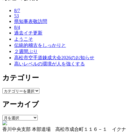
ナ
8/7
ビ
53
県知事表敬訪問
ゲ
8/4
ー
過去イチ更新
ようこそ
シ
伝統的稽古をしっかりと
ョ
２週間ぶり
高松市空手道錬成大会2026のお知らせ
ン
高いレベルの環境が人を強くする
カテゴリー
カ
テ
アーカイブ
ゴ
リ
ー
ア
ー
香川中央支部 本部道場 高松市成合町１１６－１ イクナ
カ