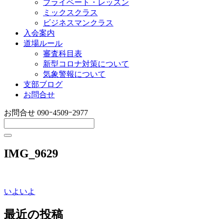
プライベート・レッスン
ミックスクラス
ビジネスマンクラス
入会案内
道場ルール
審査科目表
新型コロナ対策について
気象警報について
支部ブログ
お問合せ
お問合せ
090ｰ4509ｰ2977
IMG_9629
いよいよ
投
稿
最近の投稿