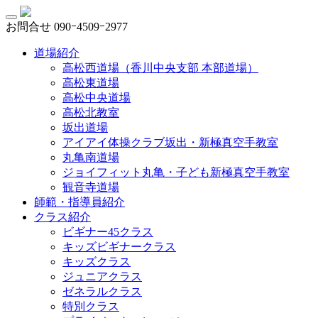
お問合せ
090ｰ4509ｰ2977
道場紹介
高松西道場（香川中央支部 本部道場）
高松東道場
高松中央道場
高松北教室
坂出道場
アイアイ体操クラブ坂出・新極真空手教室
丸亀南道場
ジョイフィット丸亀・子ども新極真空手教室
観音寺道場
師範・指導員紹介
クラス紹介
ビギナー45クラス
キッズビギナークラス
キッズクラス
ジュニアクラス
ゼネラルクラス
特別クラス