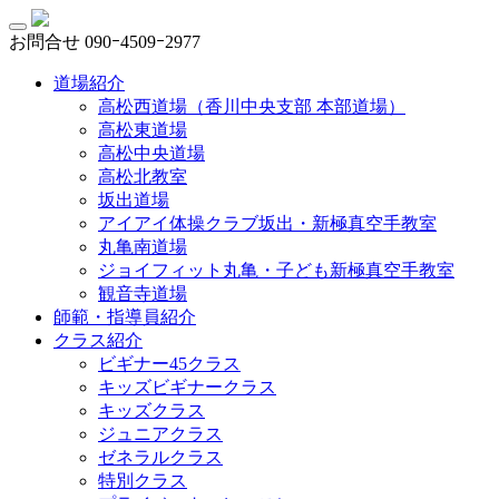
お問合せ
090ｰ4509ｰ2977
道場紹介
高松西道場（香川中央支部 本部道場）
高松東道場
高松中央道場
高松北教室
坂出道場
アイアイ体操クラブ坂出・新極真空手教室
丸亀南道場
ジョイフィット丸亀・子ども新極真空手教室
観音寺道場
師範・指導員紹介
クラス紹介
ビギナー45クラス
キッズビギナークラス
キッズクラス
ジュニアクラス
ゼネラルクラス
特別クラス