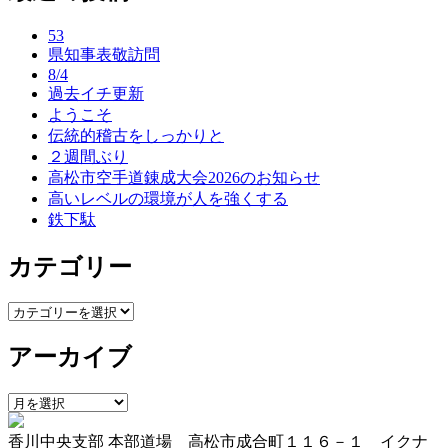
ナ
53
ビ
県知事表敬訪問
ゲ
8/4
過去イチ更新
ー
ようこそ
伝統的稽古をしっかりと
シ
２週間ぶり
ョ
高松市空手道錬成大会2026のお知らせ
高いレベルの環境が人を強くする
ン
鉄下駄
カテゴリー
カ
テ
アーカイブ
ゴ
リ
ー
ア
ー
香川中央支部 本部道場 高松市成合町１１６－１ イクナ
カ