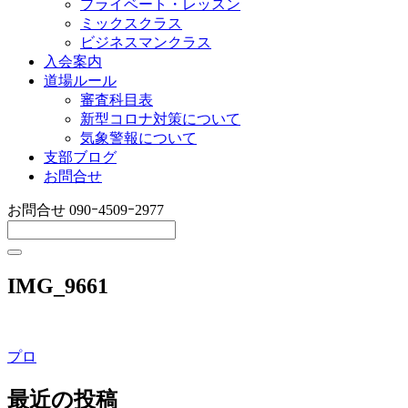
プライベート・レッスン
ミックスクラス
ビジネスマンクラス
入会案内
道場ルール
審査科目表
新型コロナ対策について
気象警報について
支部ブログ
お問合せ
お問合せ
090ｰ4509ｰ2977
IMG_9661
プロ
投
稿
最近の投稿