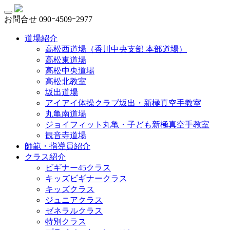
お問合せ
090ｰ4509ｰ2977
道場紹介
高松西道場（香川中央支部 本部道場）
高松東道場
高松中央道場
高松北教室
坂出道場
アイアイ体操クラブ坂出・新極真空手教室
丸亀南道場
ジョイフィット丸亀・子ども新極真空手教室
観音寺道場
師範・指導員紹介
クラス紹介
ビギナー45クラス
キッズビギナークラス
キッズクラス
ジュニアクラス
ゼネラルクラス
特別クラス