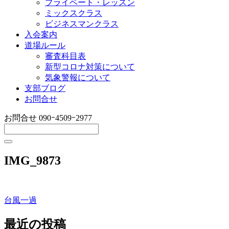
プライベート・レッスン
ミックスクラス
ビジネスマンクラス
入会案内
道場ルール
審査科目表
新型コロナ対策について
気象警報について
支部ブログ
お問合せ
お問合せ
090ｰ4509ｰ2977
IMG_9873
台風一過
投
稿
最近の投稿