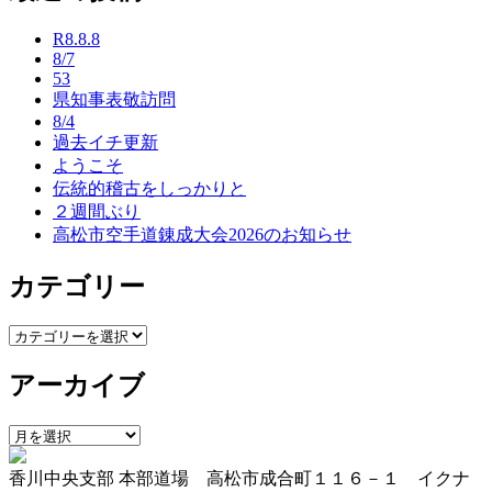
ナ
R8.8.8
ビ
8/7
53
ゲ
県知事表敬訪問
ー
8/4
過去イチ更新
シ
ようこそ
ョ
伝統的稽古をしっかりと
２週間ぶり
ン
高松市空手道錬成大会2026のお知らせ
カテゴリー
カ
テ
アーカイブ
ゴ
リ
ー
ア
ー
香川中央支部 本部道場 高松市成合町１１６－１ イクナ
カ