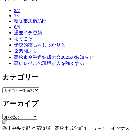
ナ
8/7
ビ
53
県知事表敬訪問
ゲ
8/4
ー
過去イチ更新
ようこそ
シ
伝統的稽古をしっかりと
ョ
２週間ぶり
高松市空手道錬成大会2026のお知らせ
ン
高いレベルの環境が人を強くする
カテゴリー
カ
テ
アーカイブ
ゴ
リ
ー
ア
ー
香川中央支部 本部道場 高松市成合町１１６－１ イクナス
カ