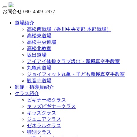
お問合せ
090ｰ4509ｰ2977
道場紹介
高松西道場（香川中央支部 本部道場）
高松東道場
高松中央道場
高松北教室
坂出道場
アイアイ体操クラブ坂出・新極真空手教室
丸亀南道場
ジョイフィット丸亀・子ども新極真空手教室
観音寺道場
師範・指導員紹介
クラス紹介
ビギナー45クラス
キッズビギナークラス
キッズクラス
ジュニアクラス
ゼネラルクラス
特別クラス