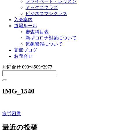
プライベート・レッスン
ミックスクラス
ビジネスマンクラス
入会案内
道場ルール
審査科目表
新型コロナ対策について
気象警報について
支部ブログ
お問合せ
お問合せ
090ｰ4509ｰ2977
IMG_1540
疲労困憊
投
稿
最近の投稿