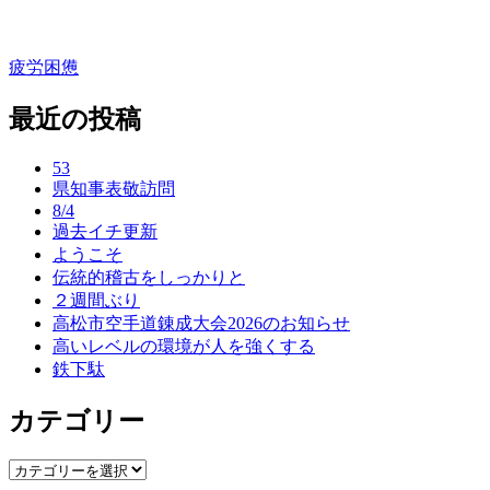
疲労困憊
投
稿
最近の投稿
ナ
53
ビ
県知事表敬訪問
ゲ
8/4
過去イチ更新
ー
ようこそ
伝統的稽古をしっかりと
シ
２週間ぶり
ョ
高松市空手道錬成大会2026のお知らせ
高いレベルの環境が人を強くする
ン
鉄下駄
カテゴリー
カ