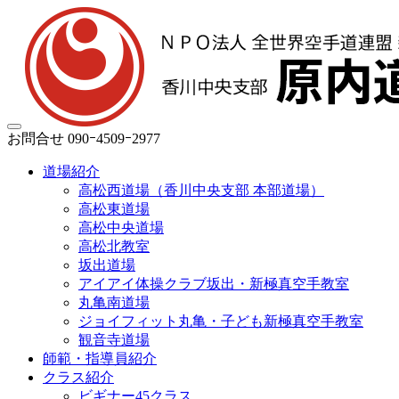
お問合せ
090ｰ4509ｰ2977
道場紹介
高松西道場（香川中央支部 本部道場）
高松東道場
高松中央道場
高松北教室
坂出道場
アイアイ体操クラブ坂出・新極真空手教室
丸亀南道場
ジョイフィット丸亀・子ども新極真空手教室
観音寺道場
師範・指導員紹介
クラス紹介
ビギナー45クラス