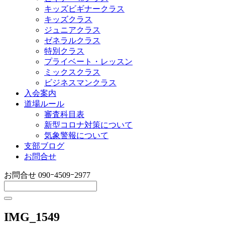
キッズビギナークラス
キッズクラス
ジュニアクラス
ゼネラルクラス
特別クラス
プライベート・レッスン
ミックスクラス
ビジネスマンクラス
入会案内
道場ルール
審査科目表
新型コロナ対策について
気象警報について
支部ブログ
お問合せ
お問合せ
090ｰ4509ｰ2977
IMG_1549