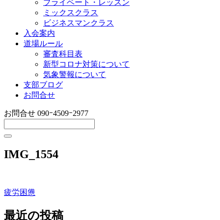
プライベート・レッスン
ミックスクラス
ビジネスマンクラス
入会案内
道場ルール
審査科目表
新型コロナ対策について
気象警報について
支部ブログ
お問合せ
お問合せ
090ｰ4509ｰ2977
IMG_1554
疲労困憊
投
稿
最近の投稿