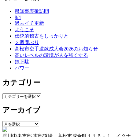
ナ
県知事表敬訪問
ビ
8/4
ゲ
過去イチ更新
ようこそ
ー
伝統的稽古をしっかりと
シ
２週間ぶり
高松市空手道錬成大会2026のお知らせ
ョ
高いレベルの環境が人を強くする
ン
鉄下駄
パワー
カテゴリー
カ
テ
アーカイブ
ゴ
リ
ー
ア
ー
香川中央支部 本部道場 高松市成合町１１６－１ イクナ
カ