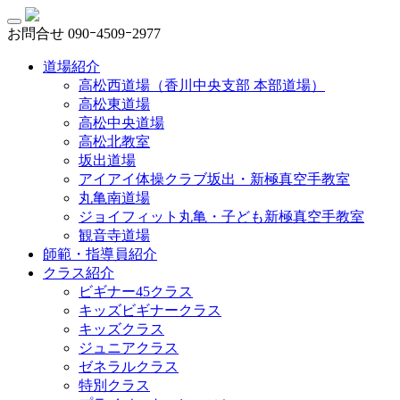
お問合せ
090ｰ4509ｰ2977
道場紹介
高松西道場（香川中央支部 本部道場）
高松東道場
高松中央道場
高松北教室
坂出道場
アイアイ体操クラブ坂出・新極真空手教室
丸亀南道場
ジョイフィット丸亀・子ども新極真空手教室
観音寺道場
師範・指導員紹介
クラス紹介
ビギナー45クラス
キッズビギナークラス
キッズクラス
ジュニアクラス
ゼネラルクラス
特別クラス