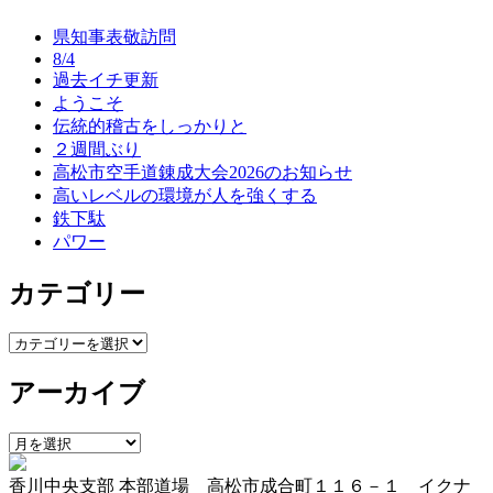
ナ
県知事表敬訪問
ビ
8/4
過去イチ更新
ゲ
ようこそ
ー
伝統的稽古をしっかりと
２週間ぶり
シ
高松市空手道錬成大会2026のお知らせ
ョ
高いレベルの環境が人を強くする
鉄下駄
ン
パワー
カテゴリー
カ
テ
アーカイブ
ゴ
リ
ー
ア
ー
香川中央支部 本部道場 高松市成合町１１６－１ イクナ
カ