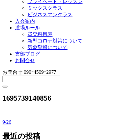
プライベート・レッスン
ミックスクラス
ビジネスマンクラス
入会案内
道場ルール
審査科目表
新型コロナ対策について
気象警報について
支部ブログ
お問合せ
お問合せ
090ｰ4509ｰ2977
1695739140856
9/26
投
稿
最近の投稿