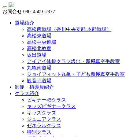
お問合せ
090ｰ4509ｰ2977
道場紹介
高松西道場（香川中央支部 本部道場）
高松東道場
高松中央道場
高松北教室
坂出道場
アイアイ体操クラブ坂出・新極真空手教室
丸亀南道場
ジョイフィット丸亀・子ども新極真空手教室
観音寺道場
師範・指導員紹介
クラス紹介
ビギナー45クラス
キッズビギナークラス
キッズクラス
ジュニアクラス
ゼネラルクラス
特別クラス