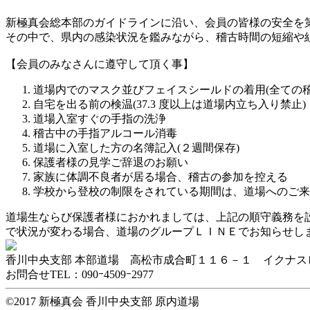
新極真会総本部のガイドラインに沿い、会員の皆様の安全を
その中で、県内の感染状況を鑑みながら、稽古時間の短縮や
【会員のみなさんに遵守して頂く事】
道場内でのマスク並びフェイスシールドの着用(全ての
自宅を出る前の検温(37.3 度以上は道場内立ち入り禁止)
道場入室すぐの手指の洗浄
稽古中の手指アルコール消毒
道場に入室した方の名簿記入(２週間保存)
保護者様の見学ご辞退のお願い
家族に体調不良者が居る場合、稽古の参加を控える
学校から登校の制限をされている期間は、道場へのご来
道場生ならび保護者様におかれましては、上記の順守義務を
で状況が変わる場合、道場のグループＬＩＮＥでお知らせし
香川中央支部 本部道場 高松市成合町１１６－１ イクナス
お問合せTEL：090ｰ4509ｰ2977
©2017 新極真会 香川中央支部 原内道場