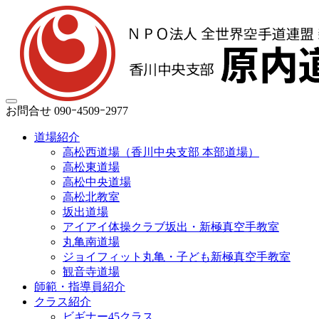
お問合せ
090ｰ4509ｰ2977
道場紹介
高松西道場（香川中央支部 本部道場）
高松東道場
高松中央道場
高松北教室
坂出道場
アイアイ体操クラブ坂出・新極真空手教室
丸亀南道場
ジョイフィット丸亀・子ども新極真空手教室
観音寺道場
師範・指導員紹介
クラス紹介
ビギナー45クラス