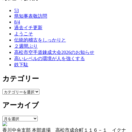
ナ
53
ビ
県知事表敬訪問
ゲ
8/4
過去イチ更新
ー
ようこそ
伝統的稽古をしっかりと
シ
２週間ぶり
ョ
高松市空手道錬成大会2026のお知らせ
高いレベルの環境が人を強くする
ン
鉄下駄
カテゴリー
カ
テ
アーカイブ
ゴ
リ
ー
ア
ー
香川中央支部 本部道場 高松市成合町１１６－１ イクナ
カ