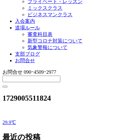
プライベート・レッスン
ミックスクラス
ビジネスマンクラス
入会案内
道場ルール
審査科目表
新型コロナ対策について
気象警報について
支部ブログ
お問合せ
お問合せ
090ｰ4509ｰ2977
1729005511824
29.9℃
投
稿
最近の投稿