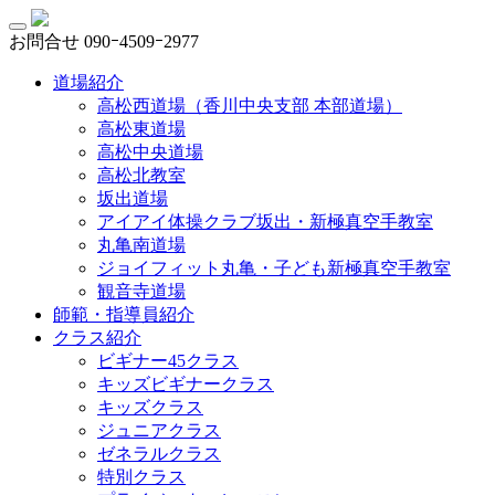
お問合せ
090ｰ4509ｰ2977
道場紹介
高松西道場（香川中央支部 本部道場）
高松東道場
高松中央道場
高松北教室
坂出道場
アイアイ体操クラブ坂出・新極真空手教室
丸亀南道場
ジョイフィット丸亀・子ども新極真空手教室
観音寺道場
師範・指導員紹介
クラス紹介
ビギナー45クラス
キッズビギナークラス
キッズクラス
ジュニアクラス
ゼネラルクラス
特別クラス