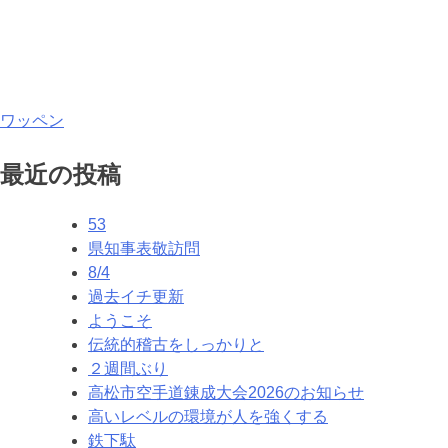
投
ワッペン
稿
最近の投稿
ナ
53
ビ
県知事表敬訪問
ゲ
8/4
過去イチ更新
ー
ようこそ
シ
伝統的稽古をしっかりと
２週間ぶり
ョ
高松市空手道錬成大会2026のお知らせ
ン
高いレベルの環境が人を強くする
鉄下駄