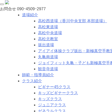
お問合せ
090ｰ4509ｰ2977
道場紹介
高松西道場（香川中央支部 本部道場）
高松東道場
高松中央道場
高松北教室
坂出道場
アイアイ体操クラブ坂出・新極真空手教
丸亀南道場
ジョイフィット丸亀・子ども新極真空手
観音寺道場
師範・指導員紹介
クラス紹介
ビギナー45クラス
キッズビギナークラス
キッズクラス
ジュニアクラス
ゼネラルクラス