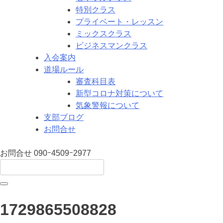
特別クラス
プライベート・レッスン
ミックスクラス
ビジネスマンクラス
入会案内
道場ルール
審査科目表
新型コロナ対策について
気象警報について
支部ブログ
お問合せ
お問合せ
090ｰ4509ｰ2977
1729865508828