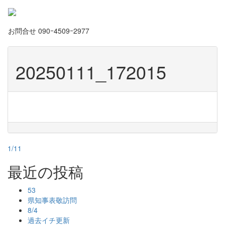
お問合せ
090ｰ4509ｰ2977
20250111_172015
投
1/11
稿
最近の投稿
ナ
53
ビ
県知事表敬訪問
8/4
ゲ
過去イチ更新