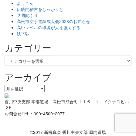
ー
ようこそ
伝統的稽古をしっかりと
シ
２週間ぶり
高松市空手道錬成大会2026のお知らせ
ョ
高いレベルの環境が人を強くする
ン
鉄下駄
カテゴリー
カ
テ
ゴ
アーカイブ
リ
ー
ア
ー
カ
香川中央支部 本部道場 高松市成合町１１６－１ イクナスビル
イ
２F
ブ
お問合せTEL：090ｰ4509ｰ2977
©2017 新極真会 香川中央支部 原内道場