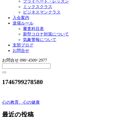
プライベート・レッスン
ミックスクラス
ビジネスマンクラス
入会案内
道場ルール
審査科目表
新型コロナ対策について
気象警報について
支部ブログ
お問合せ
お問合せ
090ｰ4509ｰ2977
1746799278580
心の教育、心の健康
投
稿
最近の投稿