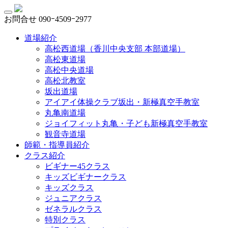
お問合せ
090ｰ4509ｰ2977
道場紹介
高松西道場（香川中央支部 本部道場）
高松東道場
高松中央道場
高松北教室
坂出道場
アイアイ体操クラブ坂出・新極真空手教室
丸亀南道場
ジョイフィット丸亀・子ども新極真空手教室
観音寺道場
師範・指導員紹介
クラス紹介
ビギナー45クラス
キッズビギナークラス
キッズクラス
ジュニアクラス
ゼネラルクラス
特別クラス