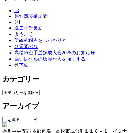
ナ
53
ビ
県知事表敬訪問
ゲ
8/4
過去イチ更新
ー
ようこそ
伝統的稽古をしっかりと
シ
２週間ぶり
ョ
高松市空手道錬成大会2026のお知らせ
高いレベルの環境が人を強くする
ン
鉄下駄
カテゴリー
カ
テ
アーカイブ
ゴ
リ
ー
ア
ー
香川中央支部 本部道場 高松市成合町１１６－１ イクナ
カ