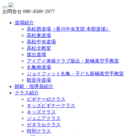
お問合せ
090ｰ4509ｰ2977
道場紹介
高松西道場（香川中央支部 本部道場）
高松東道場
高松中央道場
高松北教室
坂出道場
アイアイ体操クラブ坂出・新極真空手教室
丸亀南道場
ジョイフィット丸亀・子ども新極真空手教室
観音寺道場
師範・指導員紹介
クラス紹介
ビギナー45クラス
キッズビギナークラス
キッズクラス
ジュニアクラス
ゼネラルクラス
特別クラス