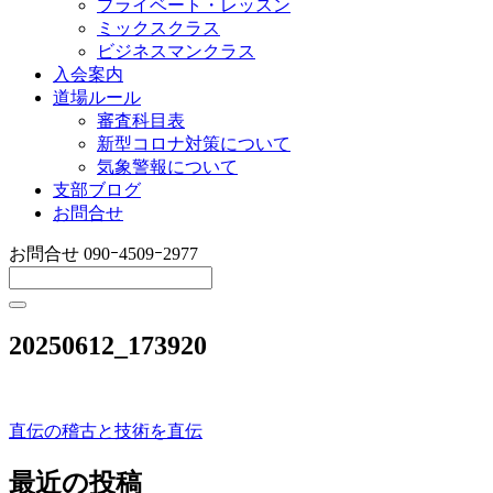
プライベート・レッスン
ミックスクラス
ビジネスマンクラス
入会案内
道場ルール
審査科目表
新型コロナ対策について
気象警報について
支部ブログ
お問合せ
お問合せ
090ｰ4509ｰ2977
20250612_173920
直伝の稽古と技術を直伝
投
稿
最近の投稿