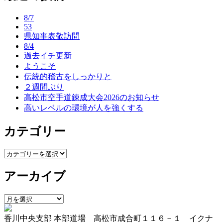
ナ
8/7
ビ
53
県知事表敬訪問
ゲ
8/4
ー
過去イチ更新
ようこそ
シ
伝統的稽古をしっかりと
ョ
２週間ぶり
高松市空手道錬成大会2026のお知らせ
ン
高いレベルの環境が人を強くする
カテゴリー
カ
テ
アーカイブ
ゴ
リ
ー
ア
ー
香川中央支部 本部道場 高松市成合町１１６－１ イクナ
カ