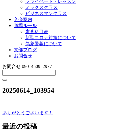
プライベート・レッスン
ミックスクラス
ビジネスマンクラス
入会案内
道場ルール
審査科目表
新型コロナ対策について
気象警報について
支部ブログ
お問合せ
お問合せ
090ｰ4509ｰ2977
20250614_103954
ありがとうございます！
投
稿
最近の投稿