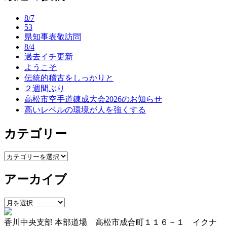
ナ
8/7
ビ
53
県知事表敬訪問
ゲ
8/4
ー
過去イチ更新
ようこそ
シ
伝統的稽古をしっかりと
ョ
２週間ぶり
高松市空手道錬成大会2026のお知らせ
ン
高いレベルの環境が人を強くする
カテゴリー
カ
テ
アーカイブ
ゴ
リ
ー
ア
ー
香川中央支部 本部道場 高松市成合町１１６－１ イクナ
カ