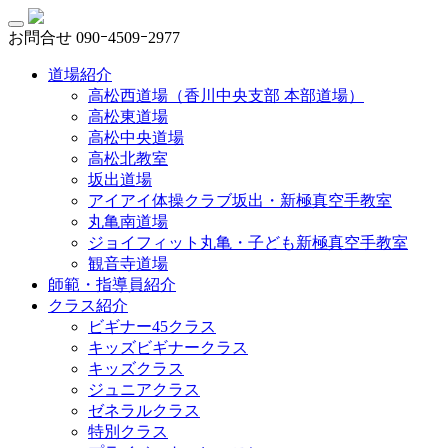
お問合せ
090ｰ4509ｰ2977
道場紹介
高松西道場（香川中央支部 本部道場）
高松東道場
高松中央道場
高松北教室
坂出道場
アイアイ体操クラブ坂出・新極真空手教室
丸亀南道場
ジョイフィット丸亀・子ども新極真空手教室
観音寺道場
師範・指導員紹介
クラス紹介
ビギナー45クラス
キッズビギナークラス
キッズクラス
ジュニアクラス
ゼネラルクラス
特別クラス