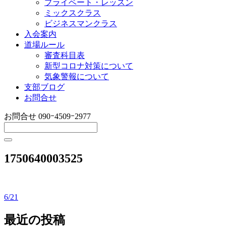
プライベート・レッスン
ミックスクラス
ビジネスマンクラス
入会案内
道場ルール
審査科目表
新型コロナ対策について
気象警報について
支部ブログ
お問合せ
お問合せ
090ｰ4509ｰ2977
1750640003525
6/21
投
稿
最近の投稿