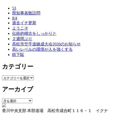
ナ
53
ビ
県知事表敬訪問
8/4
ゲ
過去イチ更新
ー
ようこそ
伝統的稽古をしっかりと
シ
２週間ぶり
ョ
高松市空手道錬成大会2026のお知らせ
高いレベルの環境が人を強くする
ン
鉄下駄
カテゴリー
カ
テ
アーカイブ
ゴ
リ
ー
ア
ー
香川中央支部 本部道場 高松市成合町１１６－１ イクナ
カ