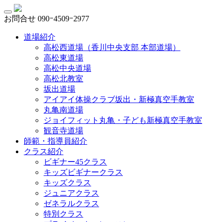
お問合せ
090ｰ4509ｰ2977
道場紹介
高松西道場（香川中央支部 本部道場）
高松東道場
高松中央道場
高松北教室
坂出道場
アイアイ体操クラブ坂出・新極真空手教室
丸亀南道場
ジョイフィット丸亀・子ども新極真空手教室
観音寺道場
師範・指導員紹介
クラス紹介
ビギナー45クラス
キッズビギナークラス
キッズクラス
ジュニアクラス
ゼネラルクラス
特別クラス