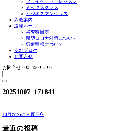
プライベート・レッスン
ミックスクラス
ビジネスマンクラス
入会案内
道場ルール
審査科目表
新型コロナ対策について
気象警報について
支部ブログ
お問合せ
お問合せ
090ｰ4509ｰ2977
20251007_171841
10月なのに真夏日💦
投
稿
最近の投稿