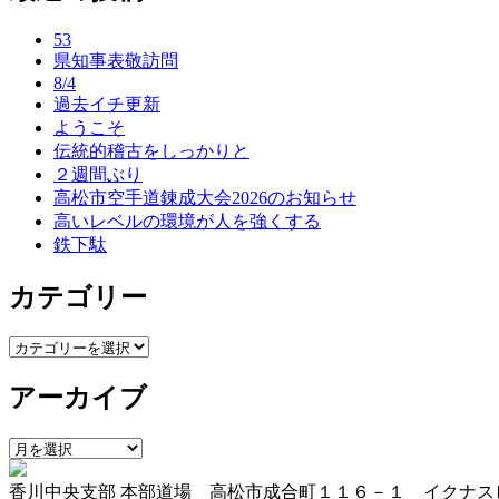
ナ
53
ビ
県知事表敬訪問
ゲ
8/4
過去イチ更新
ー
ようこそ
伝統的稽古をしっかりと
シ
２週間ぶり
ョ
高松市空手道錬成大会2026のお知らせ
高いレベルの環境が人を強くする
ン
鉄下駄
カテゴリー
カ
テ
アーカイブ
ゴ
リ
ー
ア
ー
香川中央支部 本部道場 高松市成合町１１６－１ イクナス
カ