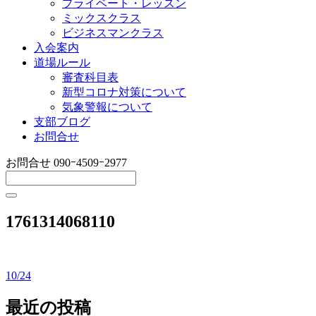
プライベート・レッスン
ミックスクラス
ビジネスマンクラス
入会案内
道場ルール
審査科目表
新型コロナ対策について
気象警報について
支部ブログ
お問合せ
お問合せ
090ｰ4509ｰ2977
1761314068110
10/24
投
稿
最近の投稿