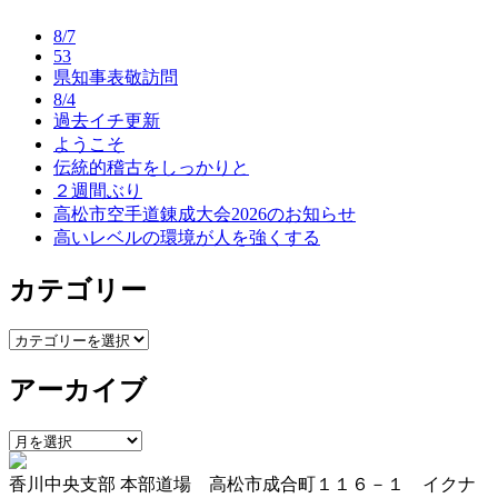
ナ
8/7
ビ
53
県知事表敬訪問
ゲ
8/4
ー
過去イチ更新
ようこそ
シ
伝統的稽古をしっかりと
ョ
２週間ぶり
高松市空手道錬成大会2026のお知らせ
ン
高いレベルの環境が人を強くする
カテゴリー
カ
テ
アーカイブ
ゴ
リ
ー
ア
ー
香川中央支部 本部道場 高松市成合町１１６－１ イクナ
カ