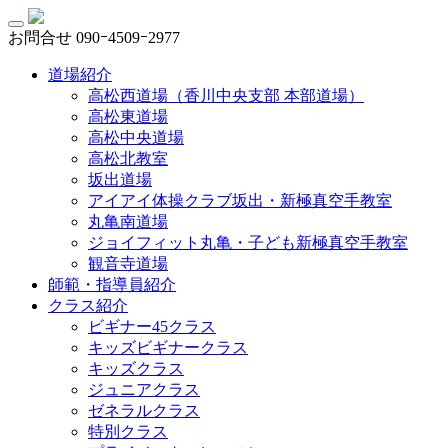
お問合せ
090ｰ4509ｰ2977
道場紹介
高松西道場（香川中央支部 本部道場）
高松東道場
高松中央道場
高松北教室
坂出道場
アイアイ体操クラブ坂出・新極真空手教室
丸亀南道場
ジョイフィット丸亀・子ども新極真空手教室
観音寺道場
師範・指導員紹介
クラス紹介
ビギナー45クラス
キッズビギナークラス
キッズクラス
ジュニアクラス
ゼネラルクラス
特別クラス