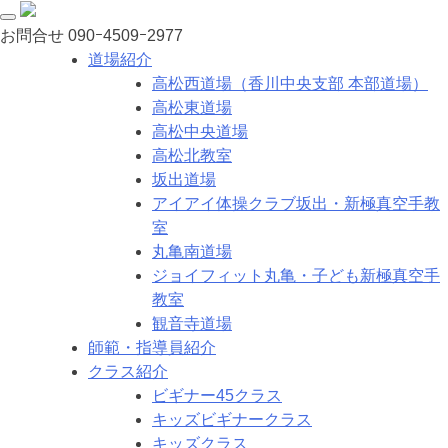
お問合せ
090ｰ4509ｰ2977
道場紹介
高松西道場（香川中央支部 本部道場）
高松東道場
高松中央道場
高松北教室
坂出道場
アイアイ体操クラブ坂出・新極真空手教
室
丸亀南道場
ジョイフィット丸亀・子ども新極真空手
教室
観音寺道場
師範・指導員紹介
クラス紹介
ビギナー45クラス
キッズビギナークラス
キッズクラス