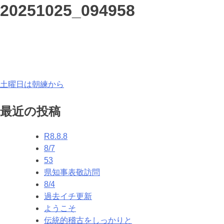
20251025_094958
投
土曜日は朝練から
稿
最近の投稿
ナ
R8.8.8
ビ
8/7
ゲ
53
県知事表敬訪問
ー
8/4
シ
過去イチ更新
ようこそ
ョ
伝統的稽古をしっかりと