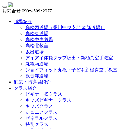
お問合せ
090ｰ4509ｰ2977
道場紹介
高松西道場（香川中央支部 本部道場）
高松東道場
高松中央道場
高松北教室
坂出道場
アイアイ体操クラブ坂出・新極真空手教室
丸亀南道場
ジョイフィット丸亀・子ども新極真空手教室
観音寺道場
師範・指導員紹介
クラス紹介
ビギナー45クラス
キッズビギナークラス
キッズクラス
ジュニアクラス
ゼネラルクラス
特別クラス