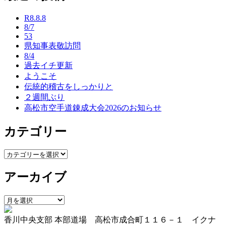
ナ
R8.8.8
ビ
8/7
53
ゲ
県知事表敬訪問
ー
8/4
過去イチ更新
シ
ようこそ
ョ
伝統的稽古をしっかりと
２週間ぶり
ン
高松市空手道錬成大会2026のお知らせ
カテゴリー
カ
テ
アーカイブ
ゴ
リ
ー
ア
ー
香川中央支部 本部道場 高松市成合町１１６－１ イクナ
カ