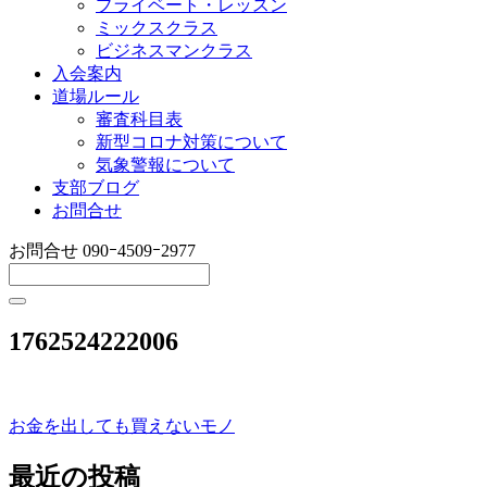
プライベート・レッスン
ミックスクラス
ビジネスマンクラス
入会案内
道場ルール
審査科目表
新型コロナ対策について
気象警報について
支部ブログ
お問合せ
お問合せ
090ｰ4509ｰ2977
1762524222006
お金を出しても買えないモノ
投
稿
最近の投稿