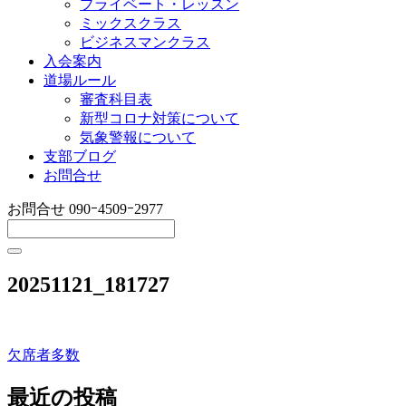
プライベート・レッスン
ミックスクラス
ビジネスマンクラス
入会案内
道場ルール
審査科目表
新型コロナ対策について
気象警報について
支部ブログ
お問合せ
お問合せ
090ｰ4509ｰ2977
20251121_181727
欠席者多数
投
稿
最近の投稿