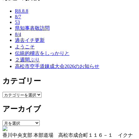
ナ
R8.8.8
ビ
8/7
53
ゲ
県知事表敬訪問
ー
8/4
過去イチ更新
シ
ようこそ
ョ
伝統的稽古をしっかりと
２週間ぶり
ン
高松市空手道錬成大会2026のお知らせ
カテゴリー
カ
テ
アーカイブ
ゴ
リ
ー
ア
ー
香川中央支部 本部道場 高松市成合町１１６－１ イクナ
カ