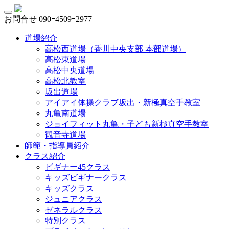
お問合せ
090ｰ4509ｰ2977
道場紹介
高松西道場（香川中央支部 本部道場）
高松東道場
高松中央道場
高松北教室
坂出道場
アイアイ体操クラブ坂出・新極真空手教室
丸亀南道場
ジョイフィット丸亀・子ども新極真空手教室
観音寺道場
師範・指導員紹介
クラス紹介
ビギナー45クラス
キッズビギナークラス
キッズクラス
ジュニアクラス
ゼネラルクラス
特別クラス