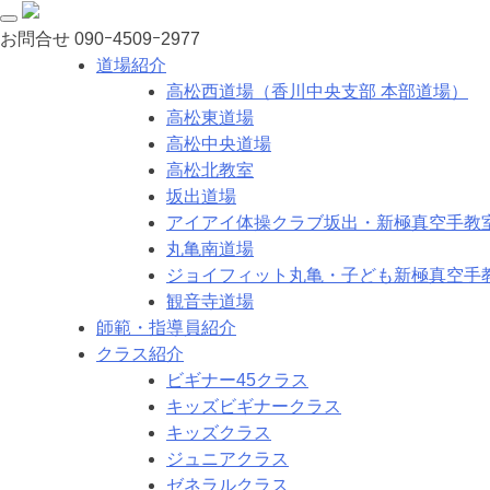
お問合せ
090ｰ4509ｰ2977
道場紹介
高松西道場（香川中央支部 本部道場）
高松東道場
高松中央道場
高松北教室
坂出道場
アイアイ体操クラブ坂出・新極真空手教
丸亀南道場
ジョイフィット丸亀・子ども新極真空手
観音寺道場
師範・指導員紹介
クラス紹介
ビギナー45クラス
キッズビギナークラス
キッズクラス
ジュニアクラス
ゼネラルクラス