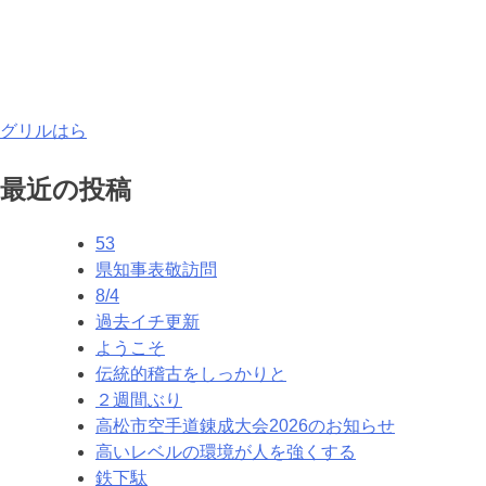
投
グリルはら
稿
最近の投稿
ナ
53
ビ
県知事表敬訪問
ゲ
8/4
過去イチ更新
ー
ようこそ
シ
伝統的稽古をしっかりと
２週間ぶり
ョ
高松市空手道錬成大会2026のお知らせ
ン
高いレベルの環境が人を強くする
鉄下駄