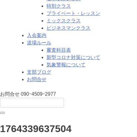
特別クラス
プライベート・レッスン
ミックスクラス
ビジネスマンクラス
入会案内
道場ルール
審査科目表
新型コロナ対策について
気象警報について
支部ブログ
お問合せ
お問合せ
090ｰ4509ｰ2977
1764339637504