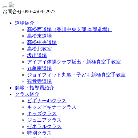
お問合せ
090ｰ4509ｰ2977
道場紹介
高松西道場（香川中央支部 本部道場）
高松東道場
高松中央道場
高松北教室
坂出道場
アイアイ体操クラブ坂出・新極真空手教室
丸亀南道場
ジョイフィット丸亀・子ども新極真空手教室
観音寺道場
師範・指導員紹介
クラス紹介
ビギナー45クラス
キッズビギナークラス
キッズクラス
ジュニアクラス
ゼネラルクラス
特別クラス