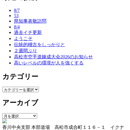
ナ
8/7
ビ
53
県知事表敬訪問
ゲ
8/4
ー
過去イチ更新
ようこそ
シ
伝統的稽古をしっかりと
ョ
２週間ぶり
高松市空手道錬成大会2026のお知らせ
ン
高いレベルの環境が人を強くする
カテゴリー
カ
テ
アーカイブ
ゴ
リ
ー
ア
ー
香川中央支部 本部道場 高松市成合町１１６－１ イクナ
カ