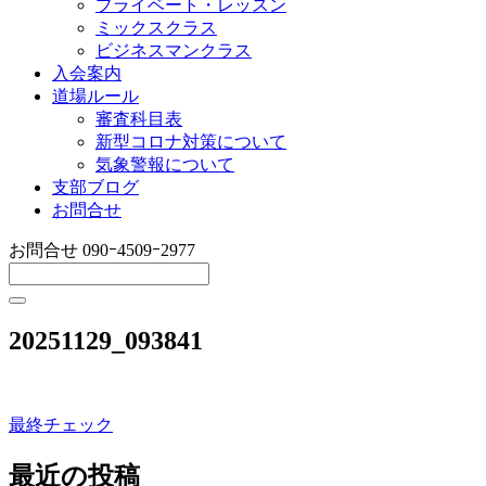
プライベート・レッスン
ミックスクラス
ビジネスマンクラス
入会案内
道場ルール
審査科目表
新型コロナ対策について
気象警報について
支部ブログ
お問合せ
お問合せ
090ｰ4509ｰ2977
20251129_093841
最終チェック
投
稿
最近の投稿