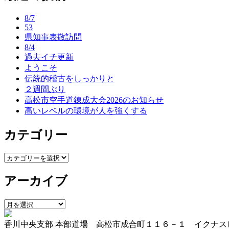
ナ
8/7
ビ
53
県知事表敬訪問
ゲ
8/4
ー
過去イチ更新
ようこそ
シ
伝統的稽古をしっかりと
ョ
２週間ぶり
高松市空手道錬成大会2026のお知らせ
ン
高いレベルの環境が人を強くする
カテゴリー
カ
テ
アーカイブ
ゴ
リ
ー
ア
ー
香川中央支部 本部道場 高松市成合町１１６－１ イクナス
カ