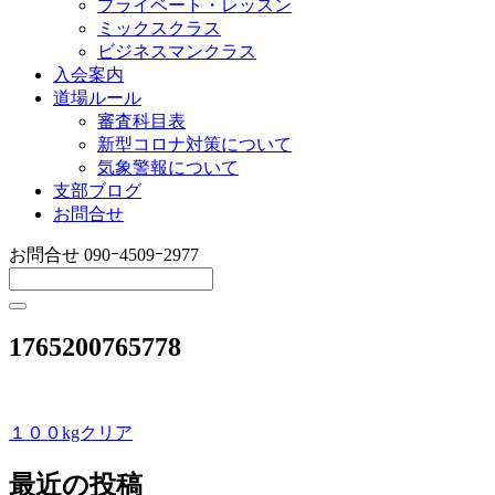
プライベート・レッスン
ミックスクラス
ビジネスマンクラス
入会案内
道場ルール
審査科目表
新型コロナ対策について
気象警報について
支部ブログ
お問合せ
お問合せ
090ｰ4509ｰ2977
1765200765778
１００kgクリア
投
稿
最近の投稿