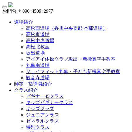
お問合せ
090ｰ4509ｰ2977
道場紹介
高松西道場（香川中央支部 本部道場）
高松東道場
高松中央道場
高松北教室
坂出道場
アイアイ体操クラブ坂出・新極真空手教室
丸亀南道場
ジョイフィット丸亀・子ども新極真空手教室
観音寺道場
師範・指導員紹介
クラス紹介
ビギナー45クラス
キッズビギナークラス
キッズクラス
ジュニアクラス
ゼネラルクラス
特別クラス