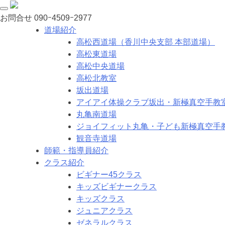
お問合せ
090ｰ4509ｰ2977
道場紹介
高松西道場（香川中央支部 本部道場）
高松東道場
高松中央道場
高松北教室
坂出道場
アイアイ体操クラブ坂出・新極真空手教
丸亀南道場
ジョイフィット丸亀・子ども新極真空手
観音寺道場
師範・指導員紹介
クラス紹介
ビギナー45クラス
キッズビギナークラス
キッズクラス
ジュニアクラス
ゼネラルクラス