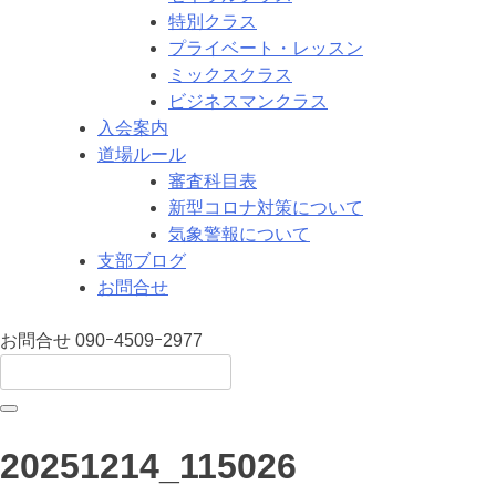
特別クラス
プライベート・レッスン
ミックスクラス
ビジネスマンクラス
入会案内
道場ルール
審査科目表
新型コロナ対策について
気象警報について
支部ブログ
お問合せ
お問合せ
090ｰ4509ｰ2977
20251214_115026