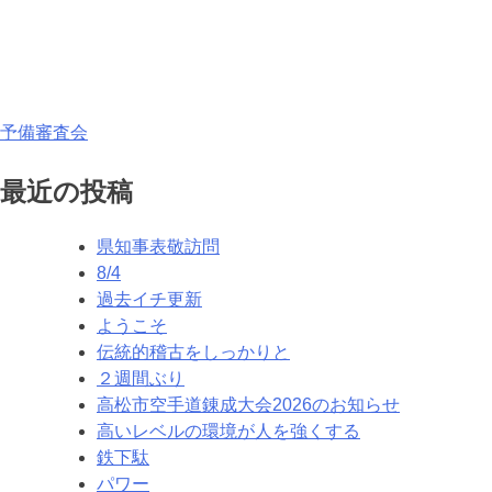
投
予備審査会
稿
最近の投稿
ナ
県知事表敬訪問
ビ
8/4
ゲ
過去イチ更新
ようこそ
ー
伝統的稽古をしっかりと
シ
２週間ぶり
高松市空手道錬成大会2026のお知らせ
ョ
高いレベルの環境が人を強くする
ン
鉄下駄
パワー