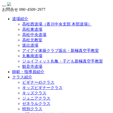
お問合せ
090ｰ4509ｰ2977
道場紹介
高松西道場（香川中央支部 本部道場）
高松東道場
高松中央道場
高松北教室
坂出道場
アイアイ体操クラブ坂出・新極真空手教室
丸亀南道場
ジョイフィット丸亀・子ども新極真空手教室
観音寺道場
師範・指導員紹介
クラス紹介
ビギナー45クラス
キッズビギナークラス
キッズクラス
ジュニアクラス
ゼネラルクラス
特別クラス