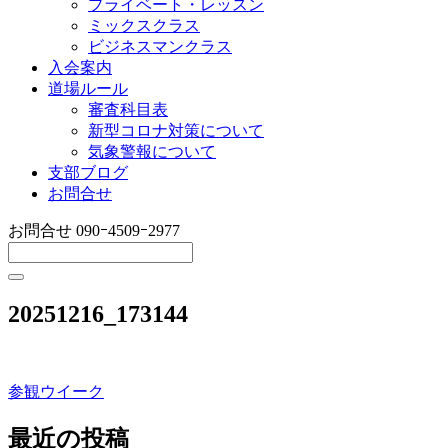
プライベート・レッスン
ミックスクラス
ビジネスマンクラス
入会案内
道場ルール
審査科目表
新型コロナ対策について
気象警報について
支部ブログ
お問合せ
お問合せ
090ｰ4509ｰ2977
20251216_173144
参観ウイーク
投
稿
最近の投稿