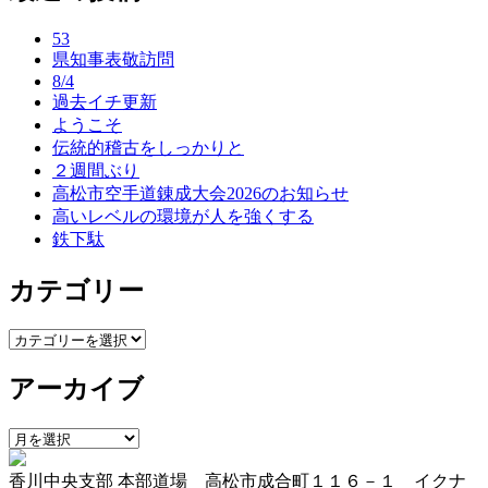
ナ
53
ビ
県知事表敬訪問
ゲ
8/4
過去イチ更新
ー
ようこそ
伝統的稽古をしっかりと
シ
２週間ぶり
ョ
高松市空手道錬成大会2026のお知らせ
高いレベルの環境が人を強くする
ン
鉄下駄
カテゴリー
カ
テ
アーカイブ
ゴ
リ
ー
ア
ー
香川中央支部 本部道場 高松市成合町１１６－１ イクナ
カ